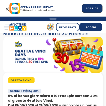
APP MY LOTTERIES PLAY
SCARICA
Tutti i giochi a portata di mano
>
>
Home
Bonus
Bonus fino a 15€ e fino a 30 FreeSpin
REGISTRATI
ACCEDI
Bonus fino a 15€ e fino a 30 FreeSpin
GRATTA E VINCI
Scade il 21/05/2026
5€ di bonus giornaliero e 10 FreeSpin slot con 40€
di giocate Gratta e Vinci.
Dal 19/05/2026 al 21/05/2026
è disponibile un
bonus