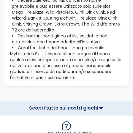
L’eventuale Real Bonus convertito non è
prelevabile e può essere utilizzato solo sulle slot
Mega Fire Blaze: Wild Pistolero, Oink Oink Oink, Red
Wizard: Bank It Up, King Richwin, Fire Blaze Oink Oink
Oink, Shining Crown, Extra Crown, The Wild Life entro
72 ore dall’accredito.
Destinatari: conti gioco attivi, validati e non
autoesclusi che hanno aderito all’iniziativa.
Caratteristiche del bonus: non prelevabile
MyLotteries S.r.l. si riserva di non erogare il bonus
qualora rilevi comportamenti anomali e/o irregolari la
cui valutazione è rimessa al proprio insindacabile
giudizio e si riserva di modificare e/o sospendere
l'iniziativa in qualsiasi momento.
Scopri tutto sui nostri giochi