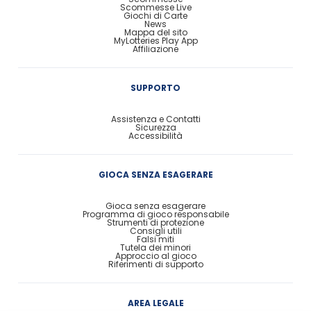
Scommesse Live
Giochi di Carte
News
Mappa del sito
MyLotteries Play App
Affiliazione
SUPPORTO
Assistenza e Contatti
Sicurezza
Accessibilità
GIOCA SENZA ESAGERARE
Gioca senza esagerare
Programma di gioco responsabile
Strumenti di protezione
Consigli utili
Falsi miti
Tutela dei minori
Approccio al gioco
Riferimenti di supporto
AREA LEGALE