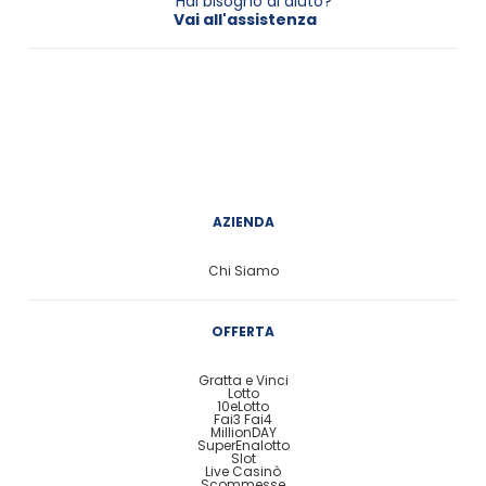
Hai bisogno di aiuto?
Vai all'assistenza
AZIENDA
Chi Siamo
OFFERTA
Gratta e Vinci
Lotto
10eLotto
Fai3 Fai4
MillionDAY
SuperEnalotto
Slot
Live Casinò
Scommesse