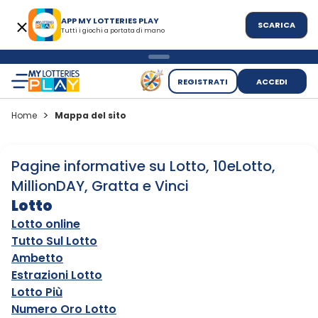
APP MY LOTTERIES PLAY
SCARICA
Tutti i giochi a portata di mano
REGISTRATI
ACCEDI
>
Home
Mappa del sito
Pagine informative su Lotto, 10eLotto,
MillionDAY, Gratta e Vinci
Lotto
Lotto online
Tutto Sul Lotto
Ambetto
Estrazioni Lotto
Lotto Più
Numero Oro Lotto