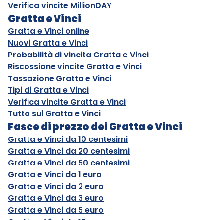
Verifica vincite MillionDAY
Gratta e Vinci
Gratta e Vinci online
Nuovi Gratta e Vinci
Probabilità di vincita Gratta e Vinci
Riscossione vincite Gratta e Vinci
Tassazione Gratta e Vinci
Tipi di Gratta e Vinci
Verifica vincite Gratta e Vinci
Tutto sul Gratta e Vinci
Fasce di prezzo dei Gratta e Vinci
Gratta e Vinci da 10 centesimi
Gratta e Vinci da 20 centesimi
Gratta e Vinci da 50 centesimi
Gratta e Vinci da 1 euro
Gratta e Vinci da 2 euro
Gratta e Vinci da 3 euro
Gratta e Vinci da 5 euro