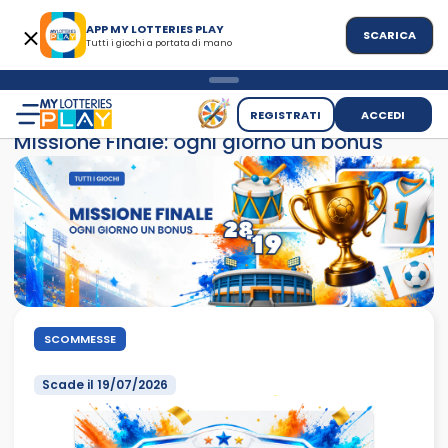
APP MY LOTTERIES PLAY
SCARICA
Tutti i giochi a portata di mano
>
>
Home
Bonus
Missione Finale: ogni giorno un bonus
REGISTRATI
ACCEDI
Missione Finale: ogni giorno un bonus
SCOMMESSE
Scade il 19/07/2026