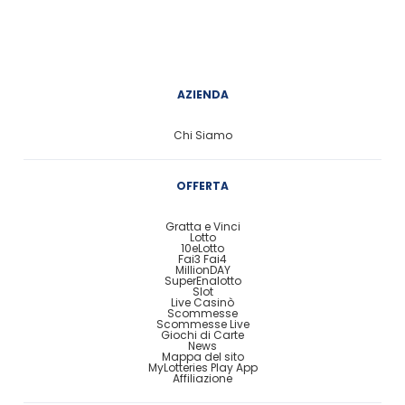
AZIENDA
Chi Siamo
OFFERTA
Gratta e Vinci
Lotto
10eLotto
Fai3 Fai4
MillionDAY
SuperEnalotto
Slot
Live Casinò
Scommesse
Scommesse Live
Giochi di Carte
News
Mappa del sito
MyLotteries Play App
Affiliazione