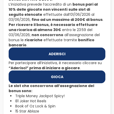
L’iniziativa prevede l’accredito di un
bonus pari al
10% delle giocate non vincenti
sulle slot di
seguito elencate
effettuate dall’01/06/2026 al
03/06/2026,
fino ad un massimo di 200€ di bonus
.
Per ricevere il bonus, è necessario effettuare
una ricarica di almeno 30€
entro le 23:59 del
03/06/2026;
non concorrono
all’assegnazione del
bonus le
ricariche
effettuate tramite
bonifico
bancario
.
ADERISCI
Per partecipare all’iniziativa, è necessario cliccare su
“Aderisci” prima di iniziare a giocare
.
GIOCA
Le slot che concorrono all’assegnazione del
bonus sono:
Triple Money Jackpot Spicy!
81 Joker Hot Reels
Book of Oz Lock & Spin
15 Star Ablaze