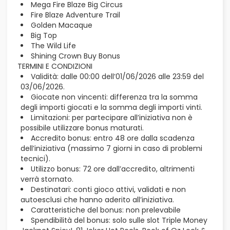
Mega Fire Blaze Big Circus
Fire Blaze Adventure Trail
Golden Macaque
Big Top
The Wild Life
Shining Crown Buy Bonus
TERMINI E CONDIZIONI
Validità: dalle 00:00 dell’01/06/2026 alle 23:59 del
03/06/2026.
Giocate non vincenti: differenza tra la somma
degli importi giocati e la somma degli importi vinti.
Limitazioni: per partecipare all’iniziativa non è
possibile utilizzare bonus maturati.
Accredito bonus: entro 48 ore dalla scadenza
dell’iniziativa (massimo 7 giorni in caso di problemi
tecnici).
Utilizzo bonus: 72 ore dall’accredito, altrimenti
verrà stornato.
Destinatari: conti gioco attivi, validati e non
autoesclusi che hanno aderito all’iniziativa.
Caratteristiche del bonus: non prelevabile
Spendibilità del bonus: solo sulle slot Triple Money