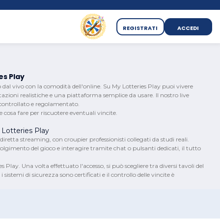
REGISTRATI
ACCEDI
ies Play
co dal vivo con la comodità dell'online. Su My Lotteries Play puoi vivere
tazioni realistiche e una piattaforma semplice da usare. Il nostro live
 controllato e regolamentato.
 cosa fare per riscuotere eventuali vincite.
 Lotteries Play
 diretta streaming, con croupier professionisti collegati da studi reali.
lgimento del gioco e interagire tramite chat o pulsanti dedicati, il tutto
lay. Una volta effettuato l'accesso, si può scegliere tra diversi tavoli del
istemi di sicurezza sono certificati e il controllo delle vincite è
itivo: computer, smartphone o tablet. I giochi sono ottimizzati per il
ire privacy e affidabilità.
Live