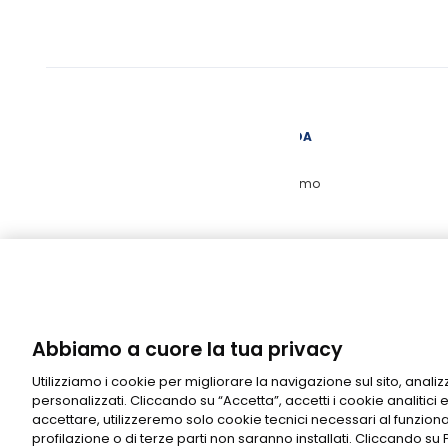
Partecipare al nostr
conto con uno dei met
Entrando in una sessi
Nelle sessioni del bla
Se si è alle prime a
piattaforma permette 
AZIENDA
Chi ama l'interazione
massimo.
Chi Siamo
Su My Lotteries Play 
bo
sfruttare subito i
Lotteries Play.
Così come vale per i
disponibili i titoli pi
Abbiamo a cuore la tua privacy
Riscuotere le vincite
Utilizziamo i cookie per migliorare la navigazione sul sito, anali
momento il proprio c
personalizzati. Cliccando su “Accetta”, accetti i cookie analitici
Quando si desidera pr
accettare, utilizzeremo solo cookie tecnici necessari al funzionam
importante che l'int
profilazione o di terze parti non saranno installati. Cliccando su
I tempi di accredito