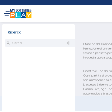
Ricerca
Il fascino del Casinò
l'emozione di un vero
casinò è pensato per
In questa guida scopr
Il nostro è uno dei m
Ogni partita si svol
con un'esperienza f
L'accesso è riservat
Casinò Live, ognuno c
automatico e traspa
Un altro vantaggio de
mobile e non richied