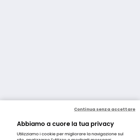
Continua senza accettare
Abbiamo a cuore la tua privacy
Utilizziamo i cookie per migliorare la navigazione sul
sito, analizzarne l’utilizzo e mostrarti messaggi