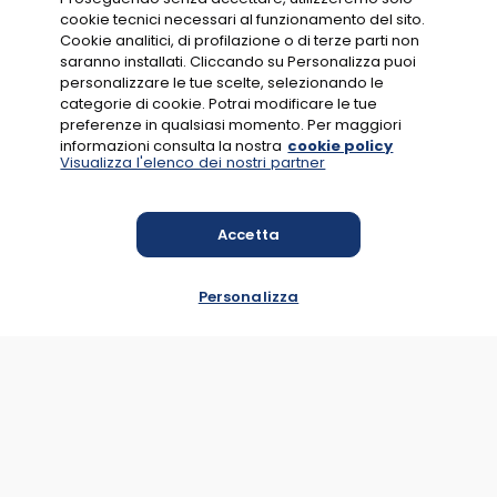
cookie tecnici necessari al funzionamento del sito.
Cookie analitici, di profilazione o di terze parti non
saranno installati. Cliccando su Personalizza puoi
personalizzare le tue scelte, selezionando le
categorie di cookie. Potrai modificare le tue
preferenze in qualsiasi momento. Per maggiori
informazioni consulta la nostra
cookie policy
Visualizza l'elenco dei nostri partner
Accetta
Personalizza
Lotterie
Slot
Casinò Live
Sport
Promozioni
Click
HERE
to get started or
HERE
to never show this again