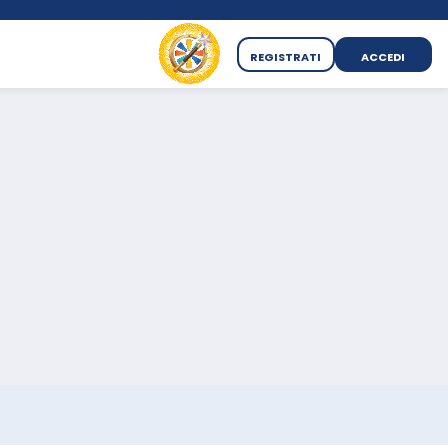
REGISTRATI
ACCEDI