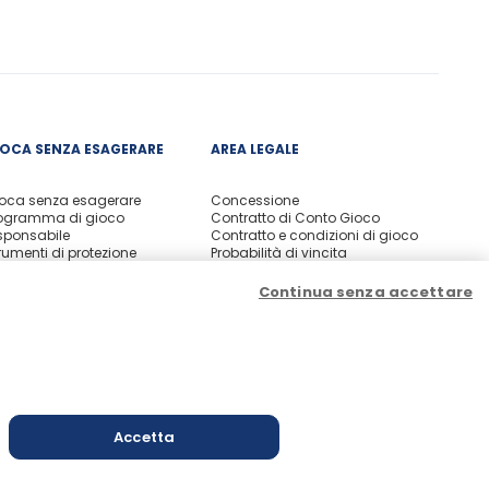
IOCA SENZA ESAGERARE
AREA LEGALE
oca senza esagerare
Concessione
ogramma di gioco
Contratto di Conto Gioco
sponsabile
Contratto e condizioni di gioco
rumenti di protezione
Probabilità di vincita
nsigli utili
Privacy
lsi miti
Cookie Policy
Continua senza accettare
tela dei minori
Disclaimer
proccio al gioco
Codice di Condotta
ferimenti di supporto
Gestione Cookie
Accetta