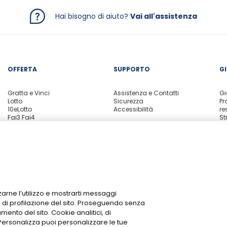
Hai bisogno di aiuto?
Vai all'assistenza
OFFERTA
SUPPORTO
G
Gratta e Vinci
Assistenza e Contatti
Gi
Lotto
Sicurezza
Pr
10eLotto
Accessibilità
re
Fai3 Fai4
St
MillionDAY
Co
SuperEnalotto
Fa
Slot
Tu
Live Casinò
Ap
Scommesse
Ri
Scommesse Live
Giochi di Carte
News
Mappa del sito
zzarne l’utilizzo e mostrarti messaggi
MyLotteries Play App
 e di profilazione del sito. Proseguendo senza
Affiliazione
ento del sito. Cookie analitici, di
 Personalizza puoi personalizzare le tue