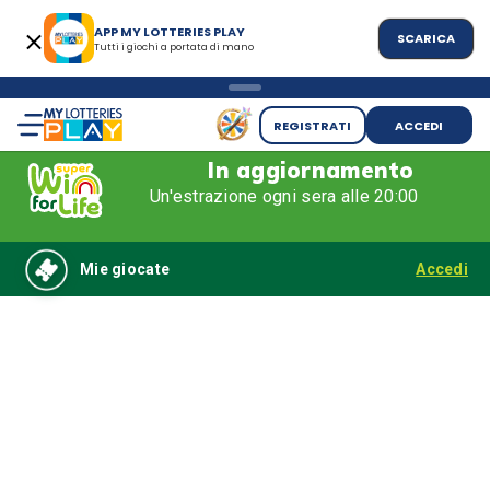
APP MY LOTTERIES PLAY
SCARICA
Tutti i giochi a portata di mano
REGISTRATI
ACCEDI