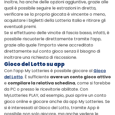
Inoltre, ha anche delle opzioni aggiuntive, grazie alle
quali è possibile seguire le estrazioni in diretta,
verificare se la propria giocata è vincente o meno,
acquistare i biglietti della Lotteria Italia e ritirare gli
eventuali premi.
Se si effettuano delle vincite di fascia bassa, infatti, è
possibile riscuoterle direttamente tramite l’app,
grazie alla quale l’importo viene accreditato
direttamente sul conto gioco senza il bisogno di
inoltrare una richiesta di riscossione.
Gioco del Lotto su app
Con l’app My Lotteries è possibile giocare al
Gioco
del Lotto
. È sufficiente
avere un conto gioco attivo
e
compilare la relativa schedina
, come si farebbe
da PC o presso le ricevitorie abilitate. Con
MyLotteries PLAY, ad esempio, puoi aprire un conto
gioco online e giocare anche da app My Lotteries. Se
si è interessati al Gioco del Lotto, tramite App è
possibile non solo giocare, ma anche vedere le