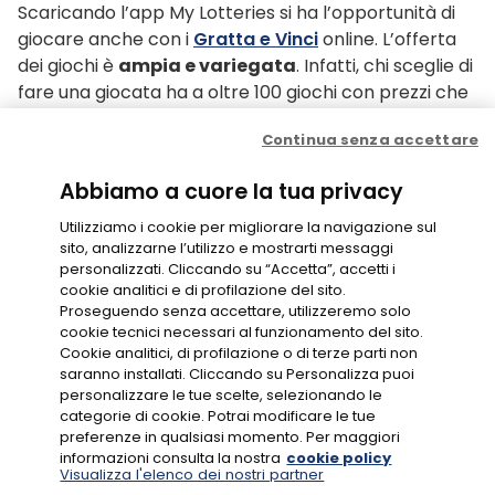
Scaricando l’app My Lotteries si ha l’opportunità di
giocare anche con i
Gratta e Vinci
online. L’offerta
dei giochi è
ampia e variegata
. Infatti, chi sceglie di
fare una giocata ha a oltre 100 giochi con prezzi che
vanno dai 10 centesimi ai 25 euro.
Continua senza accettare
Lotteria Italia su App
Attraverso l’app My Lotteries è possibile infine
Abbiamo a cuore la tua privacy
acquistare i
biglietti della Lotteria Italia
; essa
Utilizziamo i cookie per migliorare la navigazione sul
infatti offre l’opportunità di consultare un elenco di
sito, analizzarne l’utilizzo e mostrarti messaggi
tutti i rivenditori presenti online, tra cui
MyLotteries
personalizzati. Cliccando su “Accetta”, accetti i
PLAY
, che hanno ricevuto l’autorizzazione
cookie analitici e di profilazione del sito.
dall’Agenzia delle Dogane e dei Monopoli, e scegliere
Proseguendo senza accettare, utilizzeremo solo
cookie tecnici necessari al funzionamento del sito.
quello a cui ci si vuole rivolgere per effettuare
Cookie analitici, di profilazione o di terze parti non
l’acquisto del tagliando digitale.
saranno installati. Cliccando su Personalizza puoi
Inoltre, utilizzando questa applicazione è anche
personalizzare le tue scelte, selezionando le
possibile verificare se il proprio biglietto, cartaceo o
categorie di cookie. Potrai modificare le tue
preferenze in qualsiasi momento. Per maggiori
digitale, è vincente o meno e ricevere
informazioni consulta la nostra
cookie policy
costantemente degli
aggiornamenti
sulle
Visualizza l'elenco dei nostri partner
estrazioni. Nel caso in cui si fosse in possesso di un