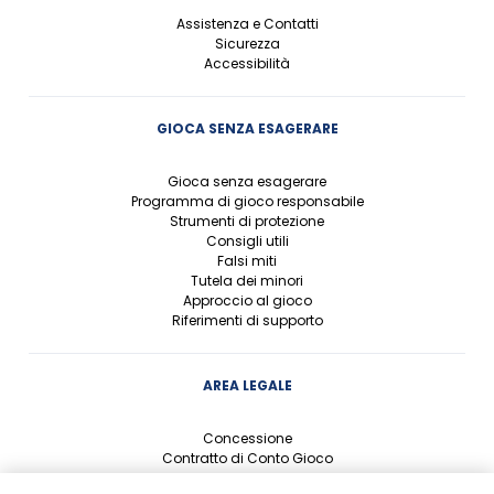
Assistenza e Contatti
Sicurezza
Accessibilità
GIOCA SENZA ESAGERARE
Gioca senza esagerare
Programma di gioco responsabile
Strumenti di protezione
Consigli utili
Falsi miti
Tutela dei minori
Approccio al gioco
Riferimenti di supporto
AREA LEGALE
Concessione
Contratto di Conto Gioco
Contratto e condizioni di gioco