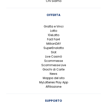
Chi Siamo
OFFERTA
Gratta e Vinci
Lotto
10eLotto
Fai3 Fai4
MillionDAY
SuperEnalotto
Slot
Live Casinò
Scommesse
Scommesse Live
Giochi di Carte
News
Mappa del sito
MyLotteries Play App
Affiliazione
SUPPORTO