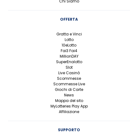
Chi Siamo
OFFERTA
Gratta e Vinci
Lotto
10eLotto
Fai3 Fai4
MillionDAY
SuperEnalotto
Slot
Live Casinò
Scommesse
Scommesse Live
Giochi di Carte
News
Mappa del sito
MyLotteries Play App
Affiliazione
SUPPORTO