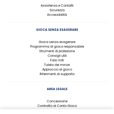
Assistenza e Contatti
Sicurezza
Accessibilità
GIOCA SENZA ESAGERARE
Gioca senza esagerare
Programma di gioco responsabile
Strumenti di protezione
Consigli utili
Falsi miti
Tutela dei minori
Approccio al gioco
Riferimenti di supporto
AREA LEGALE
Concessione
Contratto di Conto Gioco
Contratto e condizioni di gioco