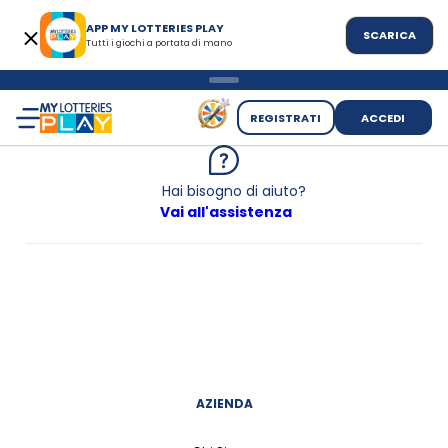
APP MY LOTTERIES PLAY
SCARICA
Tutti i giochi a portata di mano
Scopri tutto sui nostri giochi
REGISTRATI
ACCEDI
Hai bisogno di aiuto?
Vai all'assistenza
AZIENDA