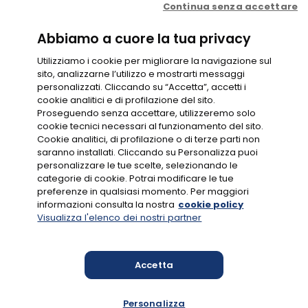
Probabilità di vincita
Continua senza accettare
Privacy
Cookie Policy
Abbiamo a cuore la tua privacy
Disclaimer
Codice di Condotta
Utilizziamo i cookie per migliorare la navigazione sul
Gestione Cookie
sito, analizzarne l’utilizzo e mostrarti messaggi
personalizzati. Cliccando su “Accetta”, accetti i
cookie analitici e di profilazione del sito.
GIOCO RESPONSABILE
Proseguendo senza accettare, utilizzeremo solo
cookie tecnici necessari al funzionamento del sito.
Cookie analitici, di profilazione o di terze parti non
saranno installati. Cliccando su Personalizza puoi
personalizzare le tue scelte, selezionando le
categorie di cookie. Potrai modificare le tue
preferenze in qualsiasi momento. Per maggiori
CONC. N.16049
informazioni consulta la nostra
cookie policy
Visualizza l'elenco dei nostri partner
Accetta
MYLOTTERIES S.R.L., VIALE DEL CAMPO BOARIO 56/D, 00154 ROMA
Codice fiscale e numero di iscrizione al Registro delle Imprese di
Roma: 17681931006, aderente al Gruppo IVA “Brightstar Lottery”
Personalizza