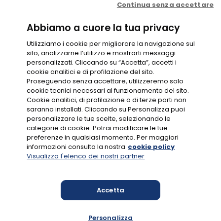
Probabilità di vincita
Continua senza accettare
Privacy
Cookie Policy
Abbiamo a cuore la tua privacy
Disclaimer
Codice di Condotta
Utilizziamo i cookie per migliorare la navigazione sul
Gestione Cookie
sito, analizzarne l’utilizzo e mostrarti messaggi
personalizzati. Cliccando su “Accetta”, accetti i
cookie analitici e di profilazione del sito.
GIOCO RESPONSABILE
Proseguendo senza accettare, utilizzeremo solo
cookie tecnici necessari al funzionamento del sito.
Cookie analitici, di profilazione o di terze parti non
saranno installati. Cliccando su Personalizza puoi
personalizzare le tue scelte, selezionando le
categorie di cookie. Potrai modificare le tue
preferenze in qualsiasi momento. Per maggiori
CONC. N.16049
informazioni consulta la nostra
cookie policy
Visualizza l'elenco dei nostri partner
Accetta
MYLOTTERIES S.R.L., VIALE DEL CAMPO BOARIO 56/D, 00154 ROMA
Codice fiscale e numero di iscrizione al Registro delle Imprese di
Roma: 17681931006, aderente al Gruppo IVA “Brightstar Lottery”
Personalizza