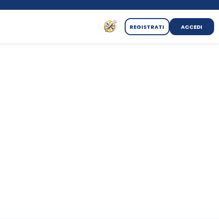
REGISTRATI
ACCEDI