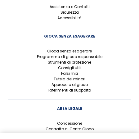
Assistenza e Contatti
Sicurezza
Accessibilità
GIOCA SENZA ESAGERARE
Gioca senza esagerare
Programma di gioco responsabile
Strumenti di protezione
Consigli utili
Falsi miti
Tutela dei minori
Approccio al gioco
Riferimenti di supporto
AREA LEGALE
Concessione
Contratto di Conto Gioco
Contratto e condizioni di gioco