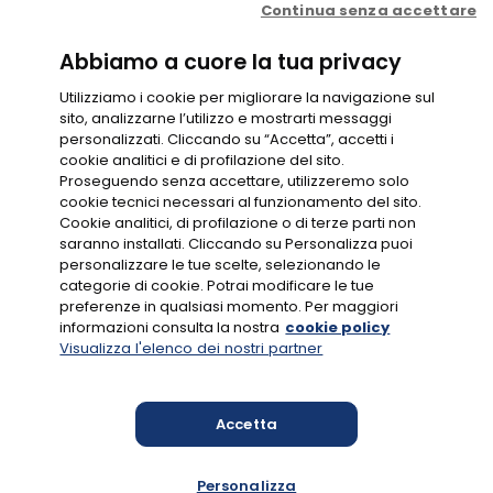
Probabilità di vincita
Continua senza accettare
Privacy
Cookie Policy
Abbiamo a cuore la tua privacy
Disclaimer
Codice di Condotta
Utilizziamo i cookie per migliorare la navigazione sul
Gestione Cookie
sito, analizzarne l’utilizzo e mostrarti messaggi
personalizzati. Cliccando su “Accetta”, accetti i
cookie analitici e di profilazione del sito.
GIOCO RESPONSABILE
Proseguendo senza accettare, utilizzeremo solo
cookie tecnici necessari al funzionamento del sito.
Cookie analitici, di profilazione o di terze parti non
saranno installati. Cliccando su Personalizza puoi
personalizzare le tue scelte, selezionando le
categorie di cookie. Potrai modificare le tue
preferenze in qualsiasi momento. Per maggiori
CONC. N.16049
informazioni consulta la nostra
cookie policy
Visualizza l'elenco dei nostri partner
Accetta
MYLOTTERIES S.R.L., VIALE DEL CAMPO BOARIO 56/D, 00154 ROMA
Codice fiscale e numero di iscrizione al Registro delle Imprese di
Roma: 17681931006, aderente al Gruppo IVA “Brightstar Lottery”
Personalizza