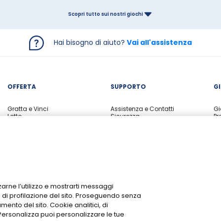
Scopri tutto sui nostri giochi
Hai bisogno di aiuto?
Vai all'assistenza
OFFERTA
SUPPORTO
G
Gratta e Vinci
Assistenza e Contatti
Gi
Lotto
Sicurezza
Pr
10eLotto
Accessibilità
re
Fai3 Fai4
St
MillionDAY
Co
SuperEnalotto
Fa
Slot
Tu
Live Casinò
Ap
Scommesse
Ri
Scommesse Live
Giochi di Carte
zzarne l’utilizzo e mostrarti messaggi
News
 e di profilazione del sito. Proseguendo senza
Mappa del sito
ento del sito. Cookie analitici, di
MyLotteries Play App
Affiliazione
 Personalizza puoi personalizzare le tue