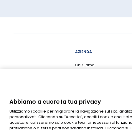
AZIENDA
Chi Siamo
Abbiamo a cuore la tua privacy
Utilizziamo i cookie per migliorare la navigazione sul sito, anali
personalizzati. Cliccando su “Accetta”, accetti i cookie analitici
accettare, utilizzeremo solo cookie tecnici necessari al funzionam
profilazione o di terze parti non saranno installati. Cliccando su