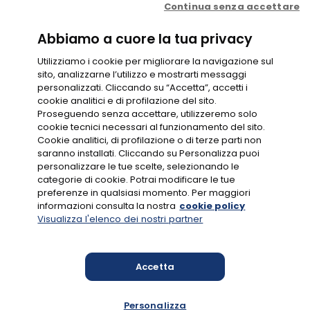
Probabilità di vincita
Continua senza accettare
Privacy
Cookie Policy
Abbiamo a cuore la tua privacy
Disclaimer
Codice di Condotta
Utilizziamo i cookie per migliorare la navigazione sul
Gestione Cookie
sito, analizzarne l’utilizzo e mostrarti messaggi
personalizzati. Cliccando su “Accetta”, accetti i
cookie analitici e di profilazione del sito.
GIOCO RESPONSABILE
Proseguendo senza accettare, utilizzeremo solo
cookie tecnici necessari al funzionamento del sito.
Cookie analitici, di profilazione o di terze parti non
saranno installati. Cliccando su Personalizza puoi
personalizzare le tue scelte, selezionando le
categorie di cookie. Potrai modificare le tue
preferenze in qualsiasi momento. Per maggiori
CONC. N.16049
informazioni consulta la nostra
cookie policy
Visualizza l'elenco dei nostri partner
Accetta
MYLOTTERIES S.R.L., VIALE DEL CAMPO BOARIO 56/D, 00154 ROMA
Codice fiscale e numero di iscrizione al Registro delle Imprese di
Roma: 17681931006, aderente al Gruppo IVA “Brightstar Lottery”
Personalizza