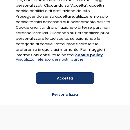
personalizzati. Cliccando su “Accetta”, accetti i
cookie analitici e di profilazione del sito.
Proseguendo senza accettare, utilizzeremo solo
cookie tecnici necessari al funzionamento del sito.
Cookie analitici, di profilazione o di terze parti non
saranno installati. Cliccando su Personalizza puoi
personalizzare le tue scelte, selezionando le
categorie di cookie. Potrai modificare le tue
preferenze in qualsiasi momento. Per maggiori
informazioni consulta la nostra
cookie policy
Visualizza l'elenco dei nostri partner
Accetta
Personalizza
Lotterie
Casinò
Casinò Live
Sport
Promozioni
Click
HERE
to get started or
HERE
to never show this again