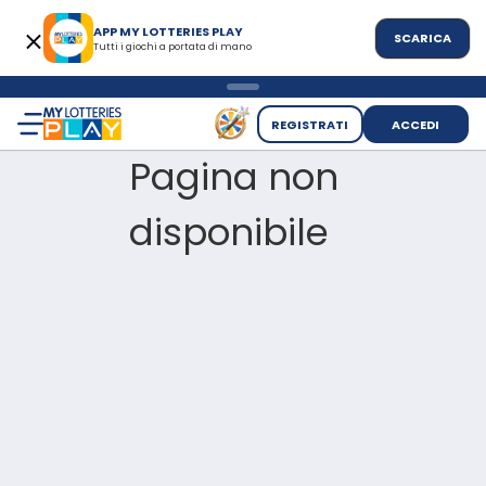
APP MY LOTTERIES PLAY
SCARICA
Tutti i giochi a portata di mano
REGISTRATI
ACCEDI
Pagina non
disponibile