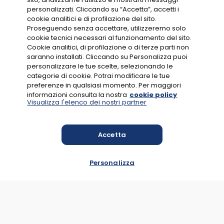
personalizzati. Cliccando su “Accetta”, accetti i
cookie analitici e di profilazione del sito.
Proseguendo senza accettare, utilizzeremo solo
cookie tecnici necessari al funzionamento del sito.
Cookie analitici, di profilazione o di terze parti non
saranno installati. Cliccando su Personalizza puoi
personalizzare le tue scelte, selezionando le
categorie di cookie. Potrai modificare le tue
preferenze in qualsiasi momento. Per maggiori
informazioni consulta la nostra
cookie policy
Visualizza l'elenco dei nostri partner
Accetta
Personalizza
Lotterie
Casinò
Casinò Live
Sport
Promozioni
Click
HERE
to get started or
HERE
to never show this again