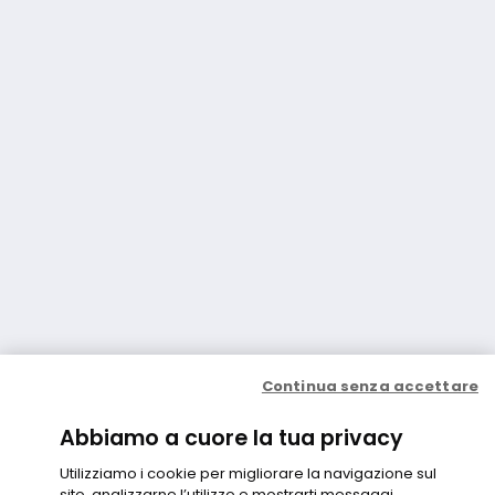
Continua senza accettare
Abbiamo a cuore la tua privacy
Utilizziamo i cookie per migliorare la navigazione sul
sito, analizzarne l’utilizzo e mostrarti messaggi