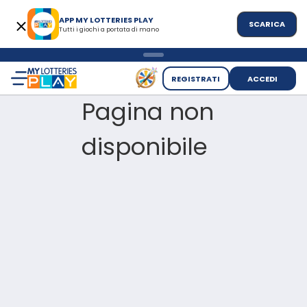
APP MY LOTTERIES PLAY
SCARICA
Tutti i giochi a portata di mano
REGISTRATI
ACCEDI
Pagina non
disponibile