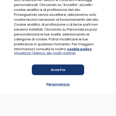
personalizzati. Cliccando su “Accetta”, accetti i
cookie analitici e di profilazione del sito.
Proseguendo senza accettare, utilizzeremo solo
cookie tecnici necessari al funzionamento del sito.
Cookie analitici, di profilazione o di terze parti non
saranno installati. Cliccando su Personalizza puoi
personalizzare le tue scelte, selezionando le
categorie di cookie. Potrai modificare le tue
preferenze in qualsiasi momento. Per maggiori
informazioni consulta la nostra
cookie policy
Visualizza l'elenco dei nostri partner
Accetta
Personalizza
Lotterie
Casinò
Casinò Live
Sport
Promozioni
Click
HERE
to get started or
HERE
to never show this again