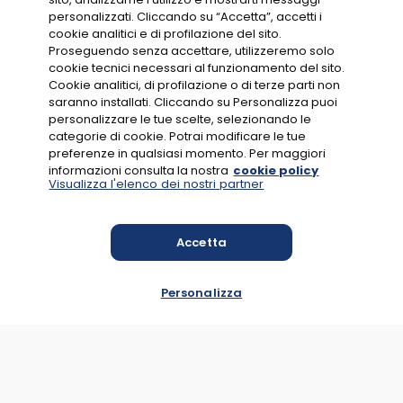
personalizzati. Cliccando su “Accetta”, accetti i
cookie analitici e di profilazione del sito.
Proseguendo senza accettare, utilizzeremo solo
cookie tecnici necessari al funzionamento del sito.
Cookie analitici, di profilazione o di terze parti non
saranno installati. Cliccando su Personalizza puoi
personalizzare le tue scelte, selezionando le
categorie di cookie. Potrai modificare le tue
preferenze in qualsiasi momento. Per maggiori
informazioni consulta la nostra
cookie policy
Visualizza l'elenco dei nostri partner
Accetta
Personalizza
Lotterie
Casinò
Casinò Live
Sport
Promozioni
Click
HERE
to get started or
HERE
to never show this again