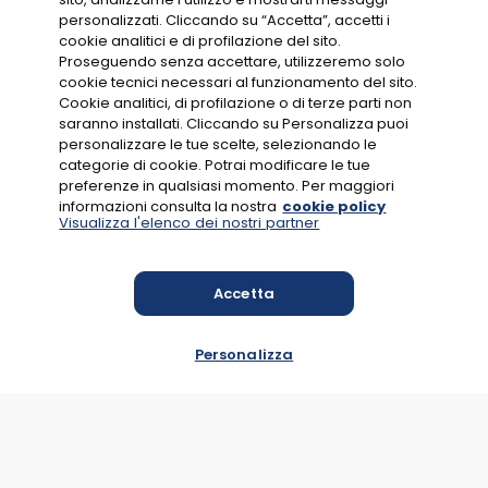
personalizzati. Cliccando su “Accetta”, accetti i
cookie analitici e di profilazione del sito.
Proseguendo senza accettare, utilizzeremo solo
cookie tecnici necessari al funzionamento del sito.
Cookie analitici, di profilazione o di terze parti non
saranno installati. Cliccando su Personalizza puoi
personalizzare le tue scelte, selezionando le
categorie di cookie. Potrai modificare le tue
preferenze in qualsiasi momento. Per maggiori
informazioni consulta la nostra
cookie policy
Visualizza l'elenco dei nostri partner
Accetta
Personalizza
Lotterie
Casinò
Casinò Live
Sport
Promozioni
Click
HERE
to get started or
HERE
to never show this again