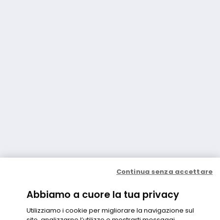
Continua senza accettare
Abbiamo a cuore la tua privacy
Utilizziamo i cookie per migliorare la navigazione sul
sito, analizzarne l’utilizzo e mostrarti messaggi