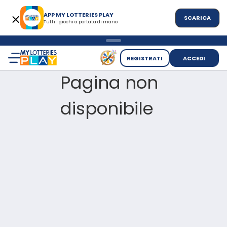
APP MY LOTTERIES PLAY
SCARICA
Tutti i giochi a portata di mano
REGISTRATI
ACCEDI
Pagina non
disponibile