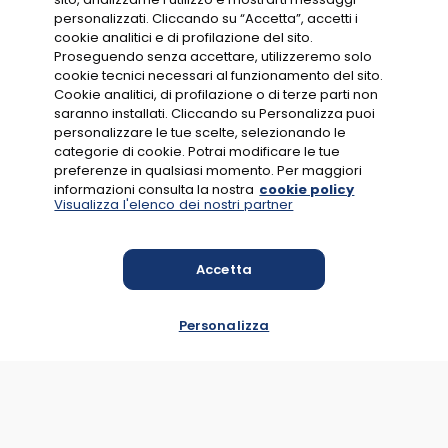
personalizzati. Cliccando su “Accetta”, accetti i
cookie analitici e di profilazione del sito.
Proseguendo senza accettare, utilizzeremo solo
cookie tecnici necessari al funzionamento del sito.
Cookie analitici, di profilazione o di terze parti non
saranno installati. Cliccando su Personalizza puoi
personalizzare le tue scelte, selezionando le
categorie di cookie. Potrai modificare le tue
preferenze in qualsiasi momento. Per maggiori
informazioni consulta la nostra
cookie policy
Visualizza l'elenco dei nostri partner
Accetta
Personalizza
Lotterie
Casinò
Casinò Live
Sport
Promozioni
Click
HERE
to get started or
HERE
to never show this again