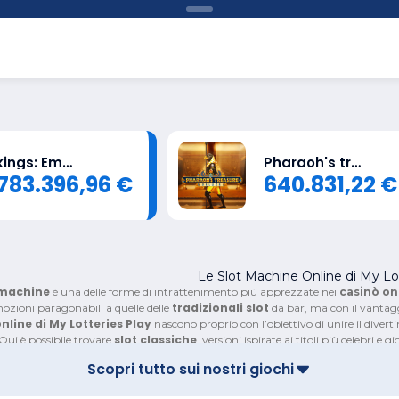
Vikings: Empire Treasures
Pharaoh's treasure deluxe
.783.396,96 €
640.831,22 €
Le Slot Machine Online di My Lo
 machine
è una delle forme di intrattenimento più apprezzate nei
casinò on
tradizionali slot
mozioni paragonabili a quelle delle
da bar, ma con il vantag
nline di My Lotteries Play
nascono proprio con l’obiettivo di unire il divert
slot classiche
Qui è possibile trovare
, versioni ispirate ai titoli più celebri e 
vo
, semplice da esplorare e adatto sia a chi si avvicina per la prima volta al mond
Scopri tutto sui nostri giochi
tipologie
opriremo insieme come funzionano le slot machine online, quali
esi
nze con le slot fisiche
e quali elementi è utile conoscere per giocare in mo