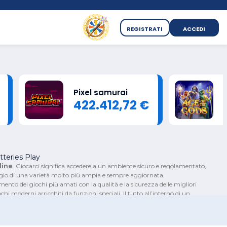
REGISTRATI
ACCEDI
Pixel samurai
422.412,72 €
tteries Play
line
. Giocarci significa accedere a un ambiente sicuro e regolamentato,
gio di una varietà molto più ampia e sempre aggiornata.
imento dei giochi più amati con la qualità e la sicurezza delle migliori
giochi moderni arricchiti da funzioni speciali. Il tutto all’interno di un
o delle slot online, sia a chi ha già esperienza e cerca novità.
giochi sono disponibili
stono, quali
su My Lotteries Play, quali sono le
do consapevole e trasparente.