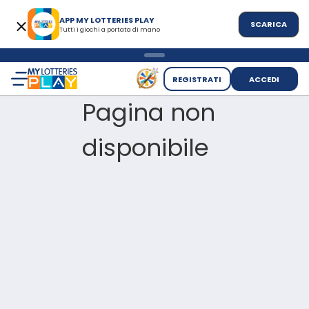
APP MY LOTTERIES PLAY
SCARICA
Tutti i giochi a portata di mano
REGISTRATI
ACCEDI
Pagina non
disponibile