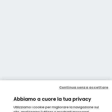
Continua senza accettare
Abbiamo a cuore la tua privacy
Utilizziamo i cookie per migliorare la navigazione sul
sito, analizzarne l’utilizzo e mostrarti messaggi