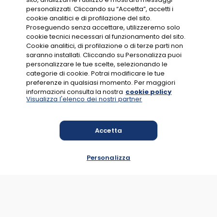
personalizzati. Cliccando su “Accetta”, accetti i
cookie analitici e di profilazione del sito.
Proseguendo senza accettare, utilizzeremo solo
cookie tecnici necessari al funzionamento del sito.
Cookie analitici, di profilazione o di terze parti non
saranno installati. Cliccando su Personalizza puoi
personalizzare le tue scelte, selezionando le
categorie di cookie. Potrai modificare le tue
preferenze in qualsiasi momento. Per maggiori
informazioni consulta la nostra
cookie policy
Visualizza l'elenco dei nostri partner
Accetta
Personalizza
Lotterie
Casinò
Casinò Live
Sport
Promozioni
Click
HERE
to get started or
HERE
to never show this again