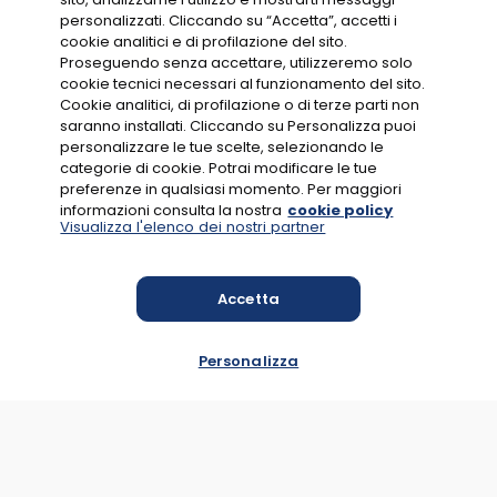
personalizzati. Cliccando su “Accetta”, accetti i
cookie analitici e di profilazione del sito.
Proseguendo senza accettare, utilizzeremo solo
cookie tecnici necessari al funzionamento del sito.
Cookie analitici, di profilazione o di terze parti non
saranno installati. Cliccando su Personalizza puoi
personalizzare le tue scelte, selezionando le
categorie di cookie. Potrai modificare le tue
preferenze in qualsiasi momento. Per maggiori
informazioni consulta la nostra
cookie policy
Visualizza l'elenco dei nostri partner
Accetta
Personalizza
Lotterie
Casinò
Casinò Live
Sport
Promozioni
Click
HERE
to get started or
HERE
to never show this again