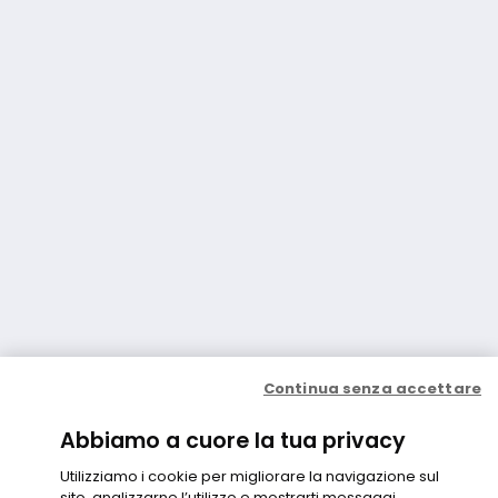
Continua senza accettare
Abbiamo a cuore la tua privacy
Utilizziamo i cookie per migliorare la navigazione sul
sito, analizzarne l’utilizzo e mostrarti messaggi