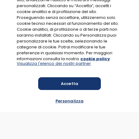
personalizzati. Cliccando su “Accetta”, accetti i
cookie analitici e di profilazione del sito.
Proseguendo senza accettare, utilizzeremo solo
cookie tecnici necessari al funzionamento del sito.
Cookie analitici, di profilazione o di terze parti non
saranno installati. Cliccando su Personalizza puoi
personalizzare le tue scelte, selezionando le
categorie di cookie. Potrai modificare le tue
preferenze in qualsiasi momento. Per maggiori
informazioni consulta la nostra
cookie policy
Visualizza l'elenco dei nostri partner
Accetta
Personalizza
Lotterie
Casinò
Casinò Live
Sport
Promozioni
Click
HERE
to get started or
HERE
to never show this again