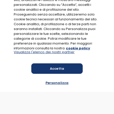
personalizzati. Cliccando su “Accetta”, accetti i
cookie analitici e di profilazione del sito.
Proseguendo senza accettare, utilizzeremo solo
cookie tecnici necessari al funzionamento del sito.
Cookie analitici, di profilazione o di terze parti non
saranno installati. Cliccando su Personalizza puoi
personalizzare le tue scelte, selezionando le
categorie di cookie. Potrai modificare le tue
preferenze in qualsiasi momento. Per maggiori
informazioni consulta la nostra
cookie policy
Visualizza l'elenco dei nostri partner
Accetta
Personalizza
Lotterie
Casinò
Casinò Live
Sport
Promozioni
Click
HERE
to get started or
HERE
to never show this again