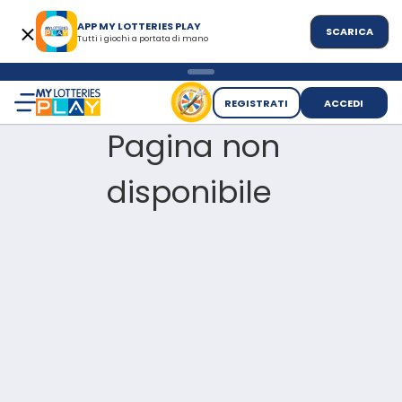
APP MY LOTTERIES PLAY
SCARICA
Tutti i giochi a portata di mano
REGISTRATI
ACCEDI
Pagina non
disponibile