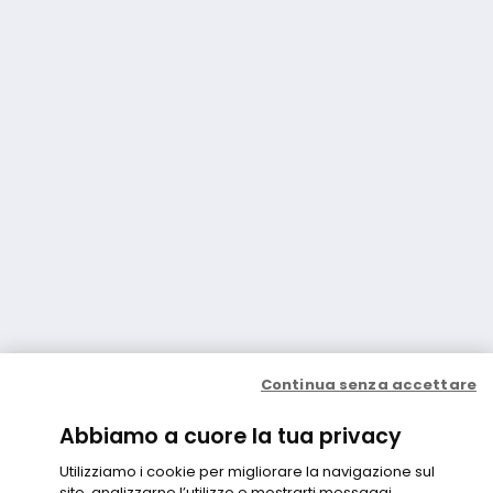
Continua senza accettare
Abbiamo a cuore la tua privacy
Utilizziamo i cookie per migliorare la navigazione sul
sito, analizzarne l’utilizzo e mostrarti messaggi