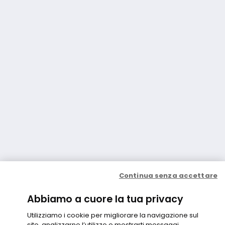
Continua senza accettare
Abbiamo a cuore la tua privacy
Utilizziamo i cookie per migliorare la navigazione sul
sito, analizzarne l’utilizzo e mostrarti messaggi