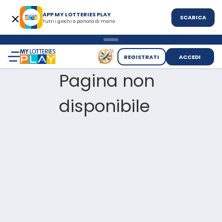
APP MY LOTTERIES PLAY
SCARICA
Tutti i giochi a portata di mano
REGISTRATI
ACCEDI
Pagina non
disponibile