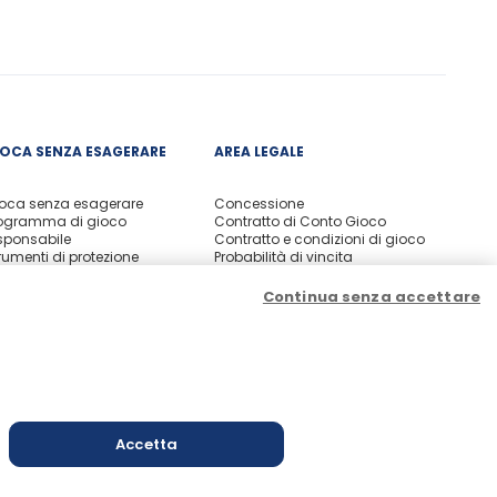
IOCA SENZA ESAGERARE
AREA LEGALE
oca senza esagerare
Concessione
ogramma di gioco
Contratto di Conto Gioco
sponsabile
Contratto e condizioni di gioco
rumenti di protezione
Probabilità di vincita
nsigli utili
Privacy
lsi miti
Cookie Policy
Continua senza accettare
tela dei minori
Disclaimer
proccio al gioco
Codice di Condotta
ferimenti di supporto
Gestione Cookie
Accetta