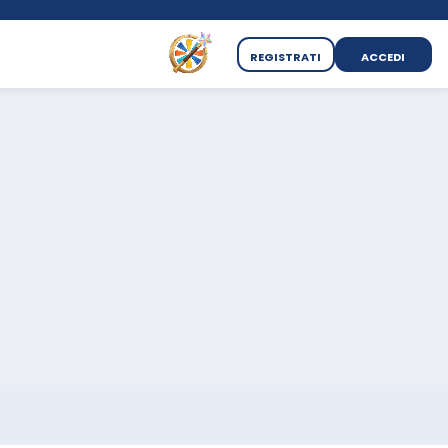
REGISTRATI
ACCEDI