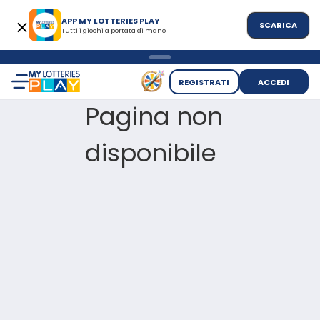
APP MY LOTTERIES PLAY
SCARICA
Tutti i giochi a portata di mano
REGISTRATI
ACCEDI
Pagina non
disponibile