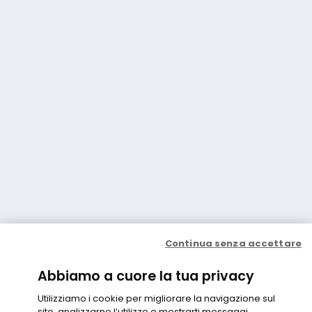
Continua senza accettare
Abbiamo a cuore la tua privacy
Utilizziamo i cookie per migliorare la navigazione sul
sito, analizzarne l’utilizzo e mostrarti messaggi