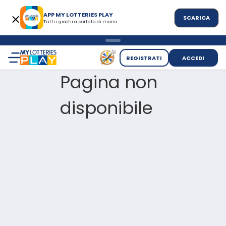
APP MY LOTTERIES PLAY
SCARICA
Tutti i giochi a portata di mano
REGISTRATI
ACCEDI
Pagina non
disponibile