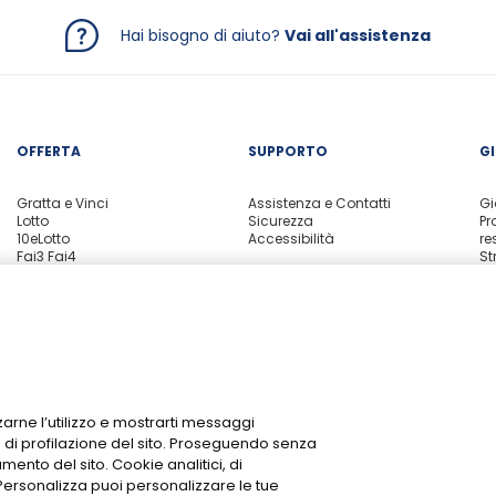
Hai bisogno di aiuto?
Vai all'assistenza
OFFERTA
SUPPORTO
G
Gratta e Vinci
Assistenza e Contatti
Gi
Lotto
Sicurezza
Pr
10eLotto
Accessibilità
re
Fai3 Fai4
St
MillionDAY
Co
SuperEnalotto
Fa
Slot
Tu
Live Casinò
Ap
Scommesse
Ri
Scommesse Live
Giochi di Carte
News
Mappa del sito
zzarne l’utilizzo e mostrarti messaggi
MyLotteries Play App
 e di profilazione del sito. Proseguendo senza
Affiliazione
ento del sito. Cookie analitici, di
 Personalizza puoi personalizzare le tue