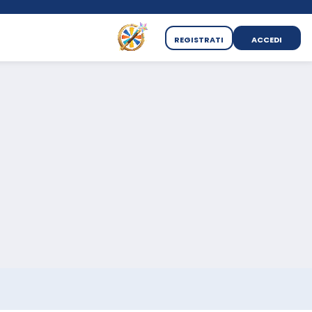
REGISTRATI
ACCEDI