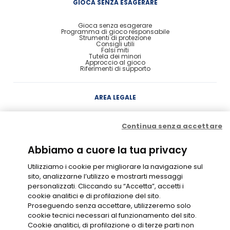
GIOCA SENZA ESAGERARE
Gioca senza esagerare
Programma di gioco responsabile
Strumenti di protezione
Consigli utili
Falsi miti
Tutela dei minori
Approccio al gioco
Riferimenti di supporto
AREA LEGALE
Concessione
Continua senza accettare
Contratto di Conto Gioco
Contratto e condizioni di gioco
Probabilità di vincita
Privacy
Abbiamo a cuore la tua privacy
Cookie Policy
Disclaimer
Codice di Condotta
Utilizziamo i cookie per migliorare la navigazione sul
Gestione Cookie
sito, analizzarne l’utilizzo e mostrarti messaggi
personalizzati. Cliccando su “Accetta”, accetti i
cookie analitici e di profilazione del sito.
GIOCO RESPONSABILE
Proseguendo senza accettare, utilizzeremo solo
cookie tecnici necessari al funzionamento del sito.
Cookie analitici, di profilazione o di terze parti non