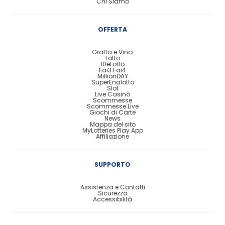
Chi Siamo
OFFERTA
Gratta e Vinci
Lotto
10eLotto
Fai3 Fai4
MillionDAY
SuperEnalotto
Slot
Live Casinò
Scommesse
Scommesse Live
Giochi di Carte
News
Mappa del sito
MyLotteries Play App
Affiliazione
SUPPORTO
Assistenza e Contatti
Sicurezza
Accessibilità