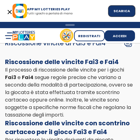
APP MY LOTTERIES PLAY
SCARICA
Tutti i giochi a portata di mano
>
>
>
Home
Fai
Tutto sul gioco Fai3 E Fai4
Riscossione vincite di
REGISTRATI
ACCEDI
Riscossione vincite di Fai3 e Fai4
Riscossione delle vincite Fai3 e Fai4
Il processo di riscossione delle vincite per i giochi
Fai3
e
Fai4
segue regole precise che variano a
seconda della modalità di partecipazione, ovvero se
la giocata è stata effettuata tramite scontrino
cartaceo oppure online. Inoltre, le vincite sono
soggette a specifiche norme fiscali che regolano la
tassazione degli importi.
Riscossione delle vincite con scontrino
cartaceo per il gioco Fai3 e Fai4
Per riscuotere le vincite derivanti da giocate