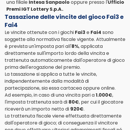
una filiale
Intesa Sanpaolo
oppure presso l'
Ufficio
Premi IGT Lottery S.p.A.
.
Tassazione delle vincite del gioco Fai3 e
Fai4
Le vincite ottenute con i giochi
Fai3
e
Fai4
sono
soggette alla normativa fiscale vigente. Attualmente
è prevista un'imposta pari all'
8%
, applicata
direttamente sull'importo lordo della vincita e
trattenuta automaticamente dall'operatore di gioco
prima dell'erogazione del premio.
La tassazione si applica a tutte le vincite,
indipendentemente dalla modalità di
partecipazione, sia essa cartacea oppure online.
Ad esempio, in caso di una vincita pari a
1.000€
,
l'imposta trattenuta sarà di
80€
, per cui il giocatore
riceverà un importo netto di
920€
.
La trattenuta fiscale viene effettuata direttamente
dall'operatore di gioco; di conseguenza il vincitore
non deve effettuare ulteriori adempimenti fiscali né