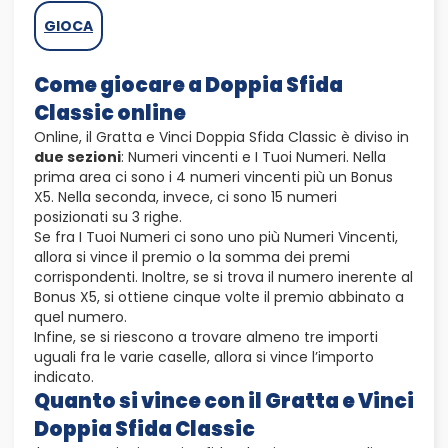
GIOCA
Come giocare a Doppia Sfida
Classic online
Online, il Gratta e Vinci Doppia Sfida Classic è diviso in
due sezioni
: Numeri vincenti e I Tuoi Numeri. Nella
prima area ci sono i 4 numeri vincenti più un Bonus
X5. Nella seconda, invece, ci sono 15 numeri
posizionati su 3 righe.
Se fra I Tuoi Numeri ci sono uno più Numeri Vincenti,
allora si vince il premio o la somma dei premi
corrispondenti. Inoltre, se si trova il numero inerente al
Bonus X5, si ottiene cinque volte il premio abbinato a
quel numero.
Infine, se si riescono a trovare almeno tre importi
uguali fra le varie caselle, allora si vince l’importo
indicato.
Quanto si vince con il Gratta e Vinci
Doppia Sfida Classic