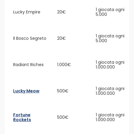
1 giocata ogni
Lucky Empire
20€
5.000
1 giocata ogni
Il Bosco Segreto
20€
5.000
1 giocata ogni
Radiant Riches
1.000€
1.000.000
1 giocata ogni
Lucky Meow
500€
1.000.000
Fortune
1 giocata ogni
500€
Rockets
1.000.000