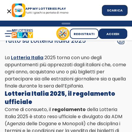
APP MY LOTTERIES PLAY
SCARICA
Tutti i giochi a portata di mano
>
>
Home
Lotteria italia
Tutto su Lotteria Italia 2025
REGISTRATI
ACCEDI
Tutto su Lotteria Italia 2025
La
Lotteria Italia
2025 torna con uno degli
appuntamenti più apprezzati dagli italiani che, come
ogni anno, acquistano uno o più biglietti per
partecipare sia alle estrazioni giornaliere sia a quella
finale durante la sera dell’Epifania.
Lotteria Italia 2025, il regolamento
ufficiale
Come di consueto, il
regolamento
della Lotteria
Italia 2025 è stato reso ufficiale e divulgato da ADM
(Agenzia delle Dogane e Monopoli) che disciplina i
termini e le condizioni per la vendita dei biglietti di