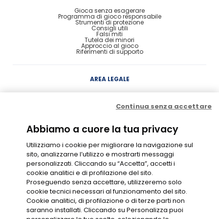
Gioca senza esagerare
Programma di gioco responsabile
Strumenti di protezione
Consigli utili
Falsi miti
Tutela dei minori
Approccio al gioco
Riferimenti di supporto
AREA LEGALE
Concessione
Continua senza accettare
Contratto di Conto Gioco
Contratto e condizioni di gioco
Probabilità di vincita
Privacy
Abbiamo a cuore la tua privacy
Cookie Policy
Disclaimer
Codice di Condotta
Utilizziamo i cookie per migliorare la navigazione sul
Gestione Cookie
sito, analizzarne l’utilizzo e mostrarti messaggi
personalizzati. Cliccando su “Accetta”, accetti i
cookie analitici e di profilazione del sito.
GIOCO RESPONSABILE
Proseguendo senza accettare, utilizzeremo solo
cookie tecnici necessari al funzionamento del sito.
Cookie analitici, di profilazione o di terze parti non
saranno installati. Cliccando su Personalizza puoi