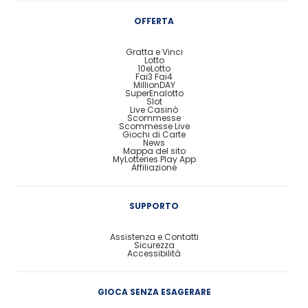
OFFERTA
Gratta e Vinci
Lotto
10eLotto
Fai3 Fai4
MillionDAY
SuperEnalotto
Slot
Live Casinò
Scommesse
Scommesse Live
Giochi di Carte
News
Mappa del sito
MyLotteries Play App
Affiliazione
SUPPORTO
Assistenza e Contatti
Sicurezza
Accessibilità
GIOCA SENZA ESAGERARE