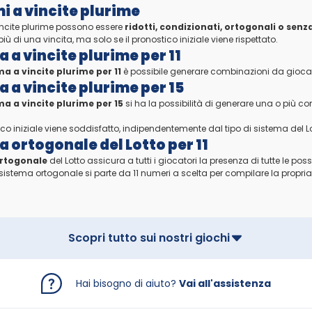
mi a vincite plurime
vincite plurime possono essere
ridotti, condizionati, ortogonali o senz
iù di una vincita, ma solo se il pronostico iniziale viene rispettato.
 a vincite plurime per 11
ma a vincite plurime per 11
è possibile generare combinazioni da giocare
 a vincite plurime per 15
ma a vincite plurime
per 15
si ha la possibilità di generare una o più c
ico iniziale viene soddisfatto, indipendentemente dal tipo di sistema del Lo
 ortogonale del Lotto per 11
rtogonale
del Lotto assicura a tutti i giocatori la presenza di tutte le po
istema ortogonale si parte da 11 numeri a scelta per compilare la propri
Scopri tutto sui nostri giochi
Hai bisogno di aiuto?
Vai all'assistenza