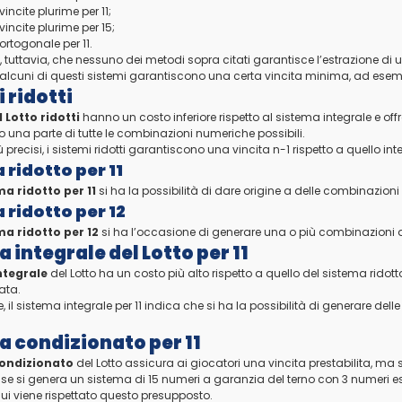
incite plurime per 11;
incite plurime per 15;
ortogonale per 11.
, tuttavia, che nessuno dei metodi sopra citati garantisce l’estrazione di
, alcuni di questi sistemi garantiscono una certa vincita minima, ad ese
 ridotti
l Lotto ridotti
hanno un costo inferiore rispetto al sistema integrale e offr
 una parte di tutte le combinazioni numeriche possibili.
ù precisi, i sistemi ridotti garantiscono una vincita n-1 rispetto a quello int
 ridotto per 11
ma ridotto per 11
si ha la possibilità di dare origine a delle combinazioni 
 ridotto per 12
ma ridotto per 12
si ha l’occasione di generare una o più combinazioni d
 integrale del Lotto per 11
ntegrale
del Lotto ha un costo più alto rispetto a quello del sistema ridott
ata.
e, il sistema integrale per 11 indica che si ha la possibilità di generare de
a condizionato per 11
ondizionato
del Lotto assicura ai giocatori una vincita prestabilita, ma
 se si genera un sistema di 15 numeri a garanzia del terno con 3 numeri es
cui viene rispettato questo presupposto.