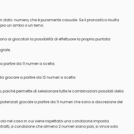
 un dato numero, che è puramente casuale. Se il pronostico risulta
mpio un ambo o un terno.
ono ai giocatori la possibilità di effettuare la propria puntata
egrale.
a partire da 11 numeri a scelta.
a giocare a partire da 12 numeri a scelta.
o, poiché permette di selezionare tutte le combinazioni possibili della
lle potenziali giocate a partire da 11 numeri che sono a discrezione del
 solo nel caso in cui viene rispettata una condizione imposta.
tratti, a condizione che almeno 2 numeri siano pari, si vince solo