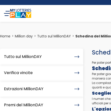
Home
Million day
Tutto sul MillionDAY
Schedina del Milli
>
>
>
Sched
Tutto sul MillionDAY
Per poter par
Schedi
Verifica vincite
Per poter gi
maniera corr
La compilazi
quanti e qua
Estrazioni MillionDAY
Sceglie
I numeri che
ufficiali per
Premi del MillionDAY
L'opzio