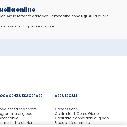
uella online
llionDAY in formato cartaceo. Le modalità sono
uguali
a quelle
un massimo di 5 giocate singole.
IOCA SENZA ESAGERARE
AREA LEGALE
oca senza esagerare
Concessione
ogramma di gioco
Contratto di Conto Gioco
sponsabile
Contratto e condizioni di gioco
rumenti di protezione
Probabilità di vincita