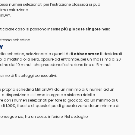
essi numeri selezionati per l’estrazione classica si può
rima estrazione.
ionDAY.
rticolare caso, si possono inserire
più giocate singole
nella
a stessa schedina.
AY
ella schedina, selezionare la quantità di
abbonamenti
desiderati.
no la mattina o la sera, oppure ad entrambe, per un massimo di 20
edine dai 10 minuti che precedono l’estrazione fino ai 5 minuti
ssimo di 5 sorteggi consecutivi.
ella propria schedina MillionDAY da un minimo di 6 numeri ad un
a disposizione: sistema integrale o sistema ridotto.
e con i numeri selezionati per fare la giocata, da un minimo di 6
di 1,00€, il costo di questo tipo di giocata varia da un minimo di
conseguenza, ha un costo inferiore. Nel dettaglio: