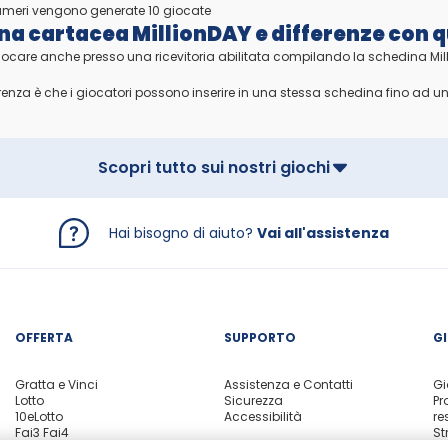
meri vengono generate 10 giocate
na cartacea MillionDAY e differenze con q
giocare anche presso una ricevitoria abilitata compilando la schedina Mi
erenza è che i giocatori possono inserire in una stessa schedina fino ad 
Scopri tutto sui nostri giochi
Hai bisogno di aiuto?
Vai all'assistenza
OFFERTA
SUPPORTO
G
Gratta e Vinci
Assistenza e Contatti
Gi
Lotto
Sicurezza
Pr
10eLotto
Accessibilità
re
Fai3 Fai4
St