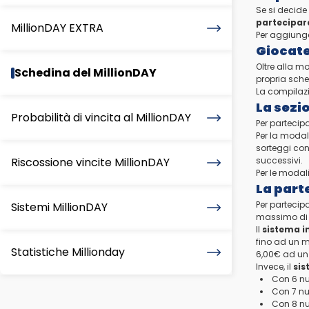
Se si decide
partecipare
MillionDAY EXTRA
Per aggiunge
Giocate
Oltre alla mo
Schedina del MillionDAY
propria sched
La compilazi
La sezi
Probabilità di vincita al MillionDAY
Per partecip
Per la modal
sorteggi cons
Riscossione vincite MillionDAY
successivi.
Per le modal
La part
Per partecip
Sistemi MillionDAY
massimo di 9
Il
sistema i
fino ad un m
Statistiche Millionday
6,00€ ad un
Invece, il
sis
Con 6 nu
Con 7 nu
Con 8 nu