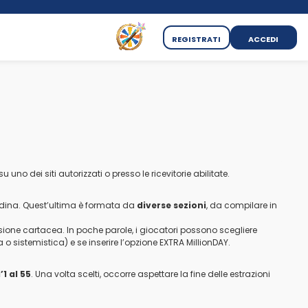
REGISTRATI
ACCEDI
uno dei siti autorizzati o presso le ricevitorie abilitate.
hedina. Quest’ultima è formata da
diverse sezioni
, da compilare in
sione cartacea. In poche parole, i giocatori possono scegliere
o sistemistica) e se inserire l’opzione EXTRA MillionDAY.
’1 al 55
. Una volta scelti, occorre aspettare la fine delle estrazioni