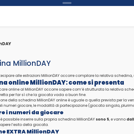
onDAY
ina MillionDAY
tecipare alle estrazioni MillionDAY occorre compilare la relativa schedina, su 
na online MillionDAY: come si presenta
ocare online al MillionDAY occorre sapere com’è strutturata la relativa sc
etta per far sì che la giocata vada a buon fine.
one della schedina MillionDAY online è uguale a quella prevista per la ver
li numeri giocare, le modalità di partecipazione (giocata singola, plurima 
re i numeri da giocare
 è possibile inserire sulla propria schedina MillionDAY
sono 5
, e vanno
dall
 sapere l’esito della giocata.
ne EXTRA MillionDAY