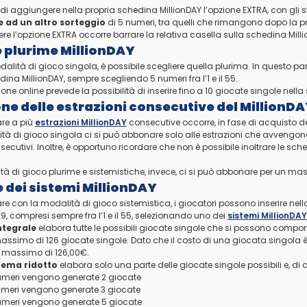
 di aggiungere nella propria schedina MillionDAY l’opzione EXTRA, con gli st
 ad un altro sorteggio
di 5 numeri, tra quelli che rimangono dopo la p
re l’opzione EXTRA occorre barrare la relativa casella sulla schedina Mill
 plurime MillionDAY
dalità di gioco singola, è possibile scegliere quella plurima. In questo pa
ina MillionDAY, sempre scegliendo 5 numeri fra l’1 e il 55.
one online prevede la possibilità di inserire fino a 10 giocate singole nell
one delle estrazioni consecutive del MillionD
are a più
estrazioni MillionDAY
consecutive occorre, in fase di acquisto d
ità di gioco singola ci si può abbonare solo alle estrazioni che avvengo
ecutivi. Inoltre, è opportuno ricordare che non è possibile inoltrare le sch
ità di gioco plurime e sistemistiche, invece, ci si può abbonare per un ma
e dei sistemi MillionDAY
are con la modalità di gioco sistemistica, i giocatori possono inserire n
, compresi sempre fra l’1 e il 55, selezionando uno dei
sistemi MillionDAY
ntegrale
elabora tutte le possibili giocate singole che si possono comporr
assimo di 126 giocate singole. Dato che il costo di una giocata singola è 
 massimo di 126,00€.
tema ridotto
elabora solo una parte delle giocate singole possibili e, di 
meri vengono generate 2 giocate
meri vengono generate 3 giocate
meri vengono generate 5 giocate