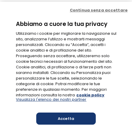
Concessione
Continua senza accettare
Contratto di Conto Gioco
Contratto e condizioni di gioco
Probabilità di vincita
Privacy
Abbiamo a cuore la tua privacy
Cookie Policy
Disclaimer
Codice di Condotta
Utilizziamo i cookie per migliorare la navigazione sul
Gestione Cookie
sito, analizzarne l’utilizzo e mostrarti messaggi
personalizzati. Cliccando su “Accetta”, accetti i
cookie analitici e di profilazione del sito.
GIOCO RESPONSABILE
Proseguendo senza accettare, utilizzeremo solo
cookie tecnici necessari al funzionamento del sito.
Cookie analitici, di profilazione o di terze parti non
saranno installati. Cliccando su Personalizza puoi
personalizzare le tue scelte, selezionando le
categorie di cookie. Potrai modificare le tue
preferenze in qualsiasi momento. Per maggiori
CONC. N.16049
informazioni consulta la nostra
cookie policy
Visualizza l'elenco dei nostri partner
Accetta
MYLOTTERIES S.R.L., VIALE DEL CAMPO BOARIO 56/D, 00154 ROMA
Codice fiscale e numero di iscrizione al Registro delle Imprese di