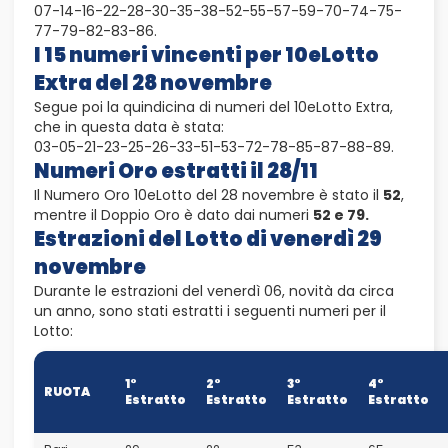
07-14-16-22-28-30-35-38-52-55-57-59-70-74-75-
77-79-82-83-86.
I 15 numeri vincenti per 10eLotto
Extra del 28 novembre
Segue poi la quindicina di numeri del 10eLotto Extra,
che in questa data è stata:
03-05-21-23-25-26-33-51-53-72-78-85-87-88-89.
Numeri Oro estratti il 28/11
Il Numero Oro 10eLotto del 28 novembre è stato il
52
,
mentre il Doppio Oro è dato dai numeri
52 e 79.
Estrazioni del Lotto di venerdì 29
novembre
Durante le estrazioni del venerdì 06, novità da circa
un anno, sono stati estratti i seguenti numeri per il
Lotto:
1°
2°
3°
4°
RUOTA
Estratto
Estratto
Estratto
Estratto