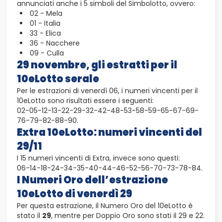
annunciati anche i 5 simboli del Simbolotto, ovvero:
02 - Mela
01 - Italia
33 - Elica
36 - Nacchere
09 - Culla
29 novembre, gli estratti per il
10eLotto serale
Per le estrazioni di venerdì 06, i numeri vincenti per il
10eLotto sono risultati essere i seguenti:
02-05-12-13-22-29-32-42-48-53-58-59-65-67-69-
76-79-82-88-90.
Extra 10eLotto: numeri vincenti del
29/11
I 15 numeri vincenti di Extra, invece sono questi:
06-14-18-24-34-35-40-44-46-52-56-70-73-78-84.
I Numeri Oro dell’estrazione
10eLotto di venerdì 29
Per questa estrazione, il Numero Oro del 10eLotto è
stato il
29
, mentre per Doppio Oro sono stati il 29 e 22.