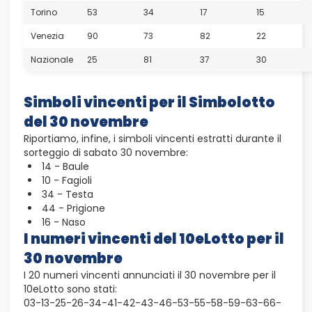
Torino
53
34
17
15
Venezia
90
73
82
22
Nazionale
25
81
37
30
Simboli vincenti per il Simbolotto
del 30 novembre
Riportiamo, infine, i simboli vincenti estratti durante il
sorteggio di sabato 30 novembre:
14 - Baule
10 - Fagioli
34 - Testa
44 - Prigione
16 - Naso
I numeri vincenti del 10eLotto per il
30 novembre
I 20 numeri vincenti annunciati il 30 novembre per il
10eLotto sono stati:
03-13-25-26-34-41-42-43-46-53-55-58-59-63-66-