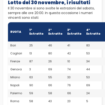
Lotto del 30 novembre, i risultati
Il 30 novembre si sono svolte le estrazioni del sabato,
sempre alle ore 20:00. In questa occasione i numeri
vincenti sono stati:
1°
2°
3°
4°
RUOTA
Estratto
Estratto
Estratto
Estratto
Bari
25
46
41
83
Cagliari
13
80
42
53
Firenze
87
26
10
34
Genova
3
69
74
44
Milano
63
55
33
53
Napoli
90
66
76
69
Palermo
59
58
66
24
Roma
58
43
23
5