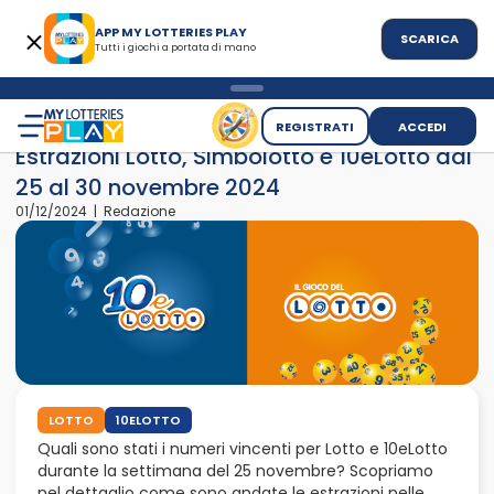
APP MY LOTTERIES PLAY
SCARICA
Tutti i giochi a portata di mano
>
>
Home
News
Estrazioni Lotto, Simbolotto e 10eLotto dal 25
REGISTRATI
ACCEDI
Estrazioni Lotto, Simbolotto e 10eLotto dal
25 al 30 novembre 2024
01/12/2024 | Redazione
LOTTO
10ELOTTO
Quali sono stati i numeri vincenti per Lotto e 10eLotto
durante la settimana del 25 novembre? Scopriamo
nel dettaglio come sono andate le estrazioni nelle