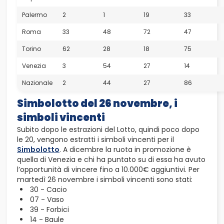
Palermo
2
1
19
33
Roma
33
48
72
47
Torino
62
28
18
75
Venezia
3
54
27
14
Nazionale
2
44
27
86
Simbolotto del 26 novembre, i
simboli vincenti
Subito dopo le estrazioni del Lotto, quindi poco dopo
le 20, vengono estratti i simboli vincenti per il
Simbolotto
. A dicembre la ruota in promozione è
quella di Venezia e chi ha puntato su di essa ha avuto
l’opportunità di vincere fino a 10.000€ aggiuntivi. Per
martedì 26 novembre i simboli vincenti sono stati:
30 - Cacio
07 - Vaso
39 - Forbici
14 - Baule