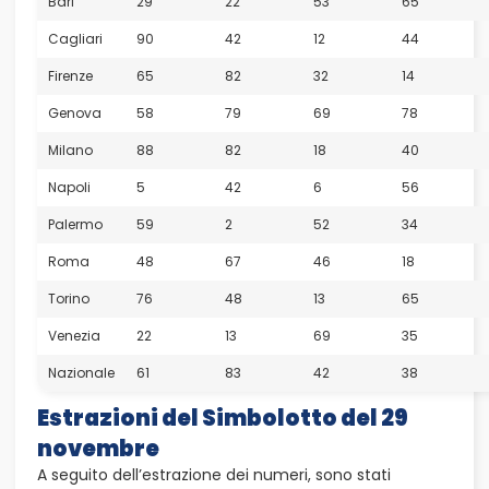
Bari
29
22
53
65
Cagliari
90
42
12
44
Firenze
65
82
32
14
Genova
58
79
69
78
Milano
88
82
18
40
Napoli
5
42
6
56
Palermo
59
2
52
34
Roma
48
67
46
18
Torino
76
48
13
65
Venezia
22
13
69
35
Nazionale
61
83
42
38
Estrazioni del Simbolotto del 29
novembre
A seguito dell’estrazione dei numeri, sono stati