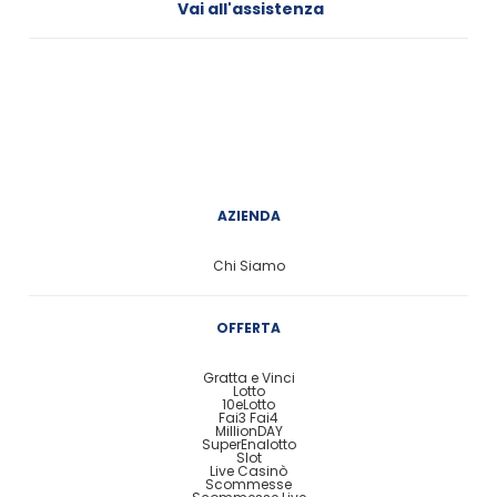
Vai all'assistenza
AZIENDA
Chi Siamo
OFFERTA
Gratta e Vinci
Lotto
10eLotto
Fai3 Fai4
MillionDAY
SuperEnalotto
Slot
Live Casinò
Scommesse