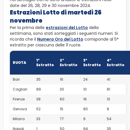
date del 26, 28, 29 e 30 novembre 2024.
Estrazioni Lotto di martedì 26
novembre
Per la prima delle
estrazioni del Lotto
della
settimana, sono stati sorteggiati i seguenti numeri. Si
ricorda che il
Numero Oro del Lotto
corrisponde al 5°
estratto per ciascuna delle 11 ruote.
1°
2°
3°
4°
RUOTA
Estratto
Estratto
Estratto
Estratto
Bari
35
16
24
41
Cagliari
89
30
10
81
Firenze
38
60
16
13
Genova
52
15
80
8
Milano
33
77
6
54
Napoli
1
50
64
35