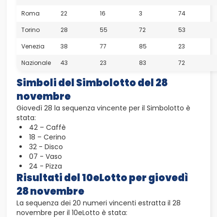
Roma
22
16
3
74
Torino
28
55
72
53
Venezia
38
77
85
23
Nazionale
43
23
83
72
Simboli del Simbolotto del 28
novembre
Giovedì 28 la sequenza vincente per il Simbolotto è
stata:
42 – Caffè
18 – Cerino
32 - Disco
07 - Vaso
24 - Pizza
Risultati del 10eLotto per giovedì
28 novembre
La sequenza dei 20 numeri vincenti estratta il 28
novembre per il 10eLotto è stata: