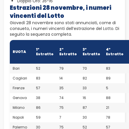
Doppio Oro: 35-16
Estrazioni 28 novembre, i numeri
vincenti del Lotto
Giovedì 28 novembre sono stati annunciati, come di
consueto, i numeri vincenti dell’estrazione del Lotto. Di
seguito la sequenza completa.
1°
2°
3°
4°
RUOTA
Estratto
Estratto
Estratto
Estratto
Bari
52
79
70
83
Cagliari
83
14
82
89
Firenze
57
35
33
5
Genova
38
74
16
88
Milano
86
75
87
21
Napoli
59
7
30
78
Palermo
30
75
52
57