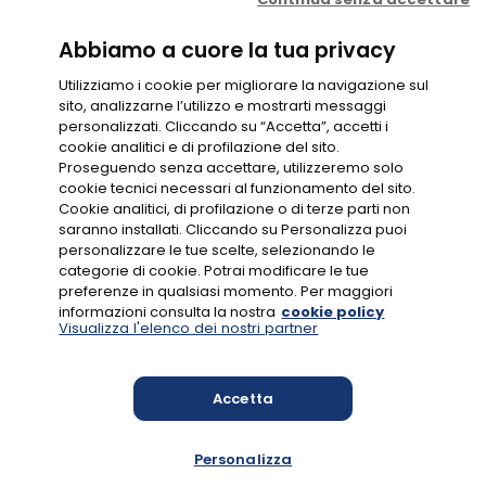
Contratto di Conto Gioco
Contratto e condizioni di gioco
Probabilità di vincita
Privacy
Abbiamo a cuore la tua privacy
Cookie Policy
Disclaimer
Codice di Condotta
Utilizziamo i cookie per migliorare la navigazione sul
Gestione Cookie
sito, analizzarne l’utilizzo e mostrarti messaggi
personalizzati. Cliccando su “Accetta”, accetti i
cookie analitici e di profilazione del sito.
GIOCO RESPONSABILE
Proseguendo senza accettare, utilizzeremo solo
cookie tecnici necessari al funzionamento del sito.
Cookie analitici, di profilazione o di terze parti non
saranno installati. Cliccando su Personalizza puoi
personalizzare le tue scelte, selezionando le
categorie di cookie. Potrai modificare le tue
preferenze in qualsiasi momento. Per maggiori
CONC. N.16049
informazioni consulta la nostra
cookie policy
Visualizza l'elenco dei nostri partner
Accetta
MYLOTTERIES S.R.L., VIALE DEL CAMPO BOARIO 56/D, 00154 ROMA
Codice fiscale e numero di iscrizione al Registro delle Imprese di
Roma: 17681931006, aderente al Gruppo IVA “Brightstar Lottery”
Personalizza
con partita IVA n. 16866691005