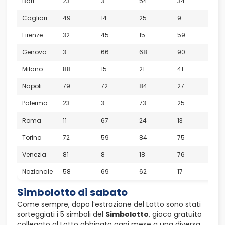
Bari
23
3
54
34
30
Cagliari
49
14
25
9
37
Firenze
32
45
15
59
29
Genova
3
66
68
90
85
Milano
88
15
21
41
27
Napoli
79
72
84
27
1
Palermo
23
3
73
25
4
Roma
11
67
24
13
59
Torino
72
59
84
75
26
Venezia
81
8
18
76
25
Nazionale
58
69
62
17
70
Simbolotto di sabato
Come sempre, dopo l’estrazione del Lotto sono stati
sorteggiati i 5 simboli del
Simbolotto
, gioco gratuito
collegato al Lotto abbinato ogni mese a una diversa