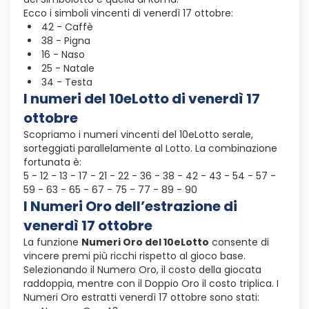
Ecco i simboli vincenti di venerdì 17 ottobre:
42 - Caffè
38 - Pigna
16 - Naso
25 - Natale
34 - Testa
I numeri del 10eLotto di venerdì 17
ottobre
Scopriamo i numeri vincenti del 10eLotto serale,
sorteggiati parallelamente al Lotto. La combinazione
fortunata è:
5 - 12 - 13 - 17 - 21 - 22 - 36 - 38 - 42 - 43 - 54 - 57 -
59 - 63 - 65 - 67 - 75 - 77 - 89 - 90
I Numeri Oro dell’estrazione di
venerdì 17 ottobre
La funzione
Numeri Oro del 10eLotto
consente di
vincere premi più ricchi rispetto al gioco base.
Selezionando il Numero Oro, il costo della giocata
raddoppia, mentre con il Doppio Oro il costo triplica. I
Numeri Oro estratti venerdì 17 ottobre sono stati: