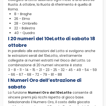
Ruota. A ottobre, la Ruota di riferimento è quella di
Roma.
8 - Braghe
26 - Elmo
28 - Ombrello
22 - Balestra
40 - Quadro
I 20 numeri del 10eLotto di sabato 18
ottobre
In parallelo alle estrazioni del Lotto si svolgono anche
le estrazioni serali del 10eLotto, strettamente
collegate ai numeri estratti nel Gioco del Lotto. La
combinazione di 20 numeri vincente è stata:
3 - 8 - 11 - 14 - 15 - 21 - 23 - 25 - 32 - 45 - 49 - 54 - 59
- 66 - 67 - 68 - 72 - 79 - 81 - 88
I Numeri Oro dell’estrazione di
sabato
La funzione
Numeri Oro del 10eLotto
consente di
vincere premi più ricchi rispetto al gioco base.
Selezionando il Numero Oro, il costo della giocata