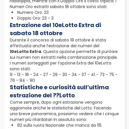
raddoppia, mentre con il Doppio Oro il costo triplica. I
Numeri Oro estratti sabato 18 ottobre sono stati:
Numero Oro: 23
Doppio Oro: 23 - 3
Estrazione del 10eLotto Extra di
sabato 18 ottobre
Durante il concorso di sabato 18 ottobre è stata
effettuata anche l’estrazione dei numeri del
10eLotto Extra
. Questa opzione permette di puntare
sui numeri non estratti nella combinazione principale.
I numeri sorteggiati per l’opzione Extra del 10eLotto
sono stati:
9 - 13 - 18 - 24 - 27 - 29 - 30 - 34 - 37 - 41 - 73 - 75 -
76 - 84 - 90
Statistiche e curiosità sull’ultima
estrazione del ??Lotto
Come sempre, dopo ogni estrazione vengono
aggiornate anche le statistiche del Lotto. Facendo
una breve panoramica, possiamo vedere che i cinque
numeri più ritardatari in assoluto sono:
82 sulla ruota Nazionale che manca da 115