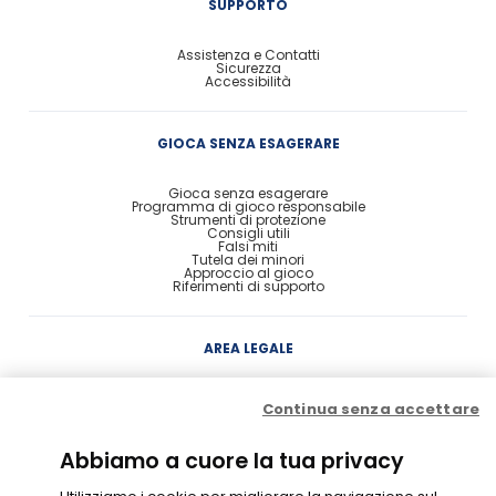
SUPPORTO
Assistenza e Contatti
Sicurezza
Accessibilità
GIOCA SENZA ESAGERARE
Gioca senza esagerare
Programma di gioco responsabile
Strumenti di protezione
Consigli utili
Falsi miti
Tutela dei minori
Approccio al gioco
Riferimenti di supporto
AREA LEGALE
Concessione
Continua senza accettare
Contratto di Conto Gioco
Contratto e condizioni di gioco
Probabilità di vincita
Privacy
Abbiamo a cuore la tua privacy
Cookie Policy
Disclaimer
Codice di Condotta