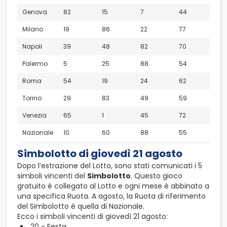
Genova
82
15
7
44
70
Milano
19
86
22
77
73
Napoli
39
48
82
70
15
Palermo
5
25
88
54
87
Roma
54
19
24
62
9
Torino
29
83
49
59
74
Venezia
65
1
45
72
55
Nazionale
10
60
88
55
37
Simbolotto di giovedì 21 agosto
Dopo l’estrazione del Lotto, sono stati comunicati i 5
simboli vincenti del
Simbolotto
. Questo gioco
gratuito è collegato al Lotto e ogni mese è abbinato a
una specifica Ruota. A agosto, la Ruota di riferimento
del Simbolotto è quella di Nazionale.
Ecco i simboli vincenti di giovedì 21 agosto:
20 - Festa