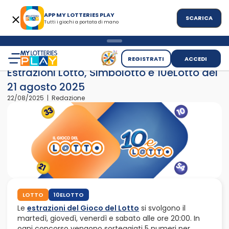
APP MY LOTTERIES PLAY
SCARICA
Tutti i giochi a portata di mano
>
>
Home
News
Estrazioni Lotto, Simbolotto e 10eLotto del 21 
REGISTRATI
ACCEDI
Estrazioni Lotto, Simbolotto e 10eLotto del
21 agosto 2025
22/08/2025 | Redazione
LOTTO
10ELOTTO
Le
estrazioni del Gioco del Lotto
si svolgono il
martedì, giovedì, venerdì e sabato alle ore 20:00. In
ogni concorso vengono sorteggiati 5 numeri per