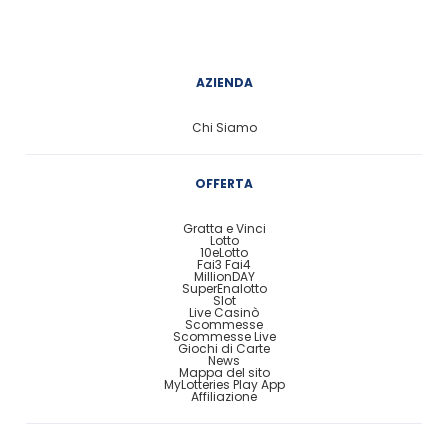
AZIENDA
Chi Siamo
OFFERTA
Gratta e Vinci
Lotto
10eLotto
Fai3 Fai4
MillionDAY
SuperEnalotto
Slot
Live Casinò
Scommesse
Scommesse Live
Giochi di Carte
News
Mappa del sito
MyLotteries Play App
Affiliazione