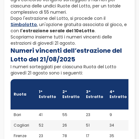
ciascuna delle undici Ruote del Lotto, per un totale
complessivo di 55 numeri.
Dopo l'estrazione del Lotto, si procede con il
Simbolotto
, un'opzione gratuita associata al gioco, e
con
l'estrazione serale del 10eLotto
.
Scopriamo insieme tutti i numeri vincenti delle
estrazioni di giovedì 21 agosto.
Numeri vincenti dell’estrazione del
Lotto del 21/08/2025
I numeri sorteggiati per ciascuna Ruota del Lotto
giovedì 21 agosto sono i seguenti:
5°
Es
1°
2°
3°
4°
Ruota
(N
Estratto
Estratto
Estratto
Estratto
Or
Lo
Bari
41
55
23
9
54
Cagliari
52
26
51
34
47
Firenze
23
78
17
35
86