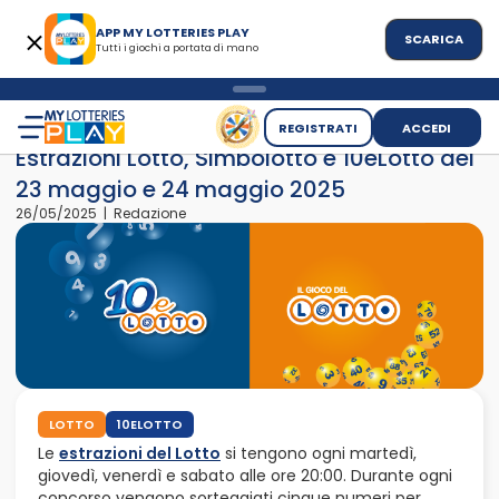
APP MY LOTTERIES PLAY
SCARICA
Tutti i giochi a portata di mano
>
>
Home
News
Estrazioni Lotto, Simbolotto e 10eLotto del 2
REGISTRATI
ACCEDI
Estrazioni Lotto, Simbolotto e 10eLotto del
23 maggio e 24 maggio 2025
26/05/2025 | Redazione
LOTTO
10ELOTTO
Le
estrazioni del Lotto
si tengono ogni martedì,
giovedì, venerdì e sabato alle ore 20:00. Durante ogni
concorso vengono sorteggiati cinque numeri per