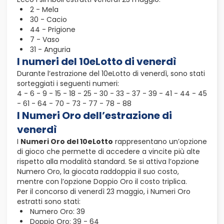
2 - Mela
30 - Cacio
44 - Prigione
7 - Vaso
31 - Anguria
I numeri del 10eLotto di venerdì
Durante l’estrazione del 10eLotto di venerdì, sono stati
sorteggiati i seguenti numeri:
4 - 6 - 9 - 15 - 18 - 25 - 30 - 33 - 37 - 39 - 41 - 44 - 45
- 61 - 64 - 70 - 73 - 77 - 78 - 88
I Numeri Oro dell’estrazione di
venerdì
I
Numeri Oro del 10eLotto
rappresentano un’opzione
di gioco che permette di accedere a vincite più alte
rispetto alla modalità standard. Se si attiva l’opzione
Numero Oro, la giocata raddoppia il suo costo,
mentre con l’opzione Doppio Oro il costo triplica.
Per il concorso di venerdì 23 maggio, i Numeri Oro
estratti sono stati:
Numero Oro: 39
Doppio Oro: 39 - 64