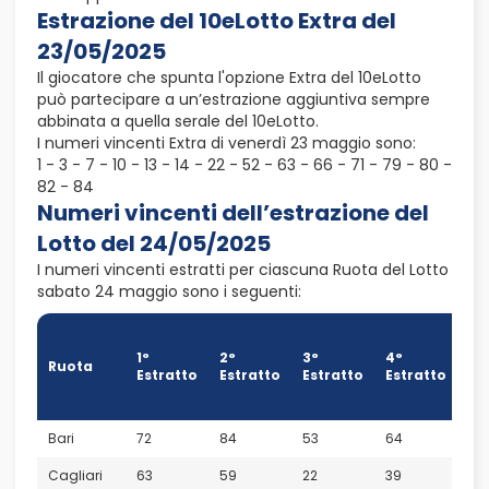
Estrazione del 10eLotto Extra del
23/05/2025
Il giocatore che spunta l'opzione Extra del 10eLotto
può partecipare a un’estrazione aggiuntiva sempre
abbinata a quella serale del 10eLotto.
I numeri vincenti Extra di venerdì 23 maggio sono:
1 - 3 - 7 - 10 - 13 - 14 - 22 - 52 - 63 - 66 - 71 - 79 - 80 -
82 - 84
Numeri vincenti dell’estrazione del
Lotto del 24/05/2025
I numeri vincenti estratti per ciascuna Ruota del Lotto
sabato 24 maggio sono i seguenti:
5°
Es
1°
2°
3°
4°
Ruota
(N
Estratto
Estratto
Estratto
Estratto
Or
Lo
Bari
72
84
53
64
12
Cagliari
63
59
22
39
65