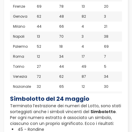
Firenze
69
78
13
20
61
Genova
62
48
82
3
65
Milano
44
66
4
21
40
Napoli
13
70
3
38
45
Palermo
52
18
4
69
70
Roma
12
34
17
7
79
Torino
27
44
49
5
32
Venezia
72
62
87
34
2
Nazionale
32
65
12
30
18
Simbolotto del 24 maggio
Terminata l’estrazione dei numeri del Lotto, sono stati
sorteggiati anche i simboli vincenti del
Simbolotto
.
Per ogni numero estratto è associato un simbolo,
ciascuno con un proprio significato. Ecco i risultati:
45 - Rondine