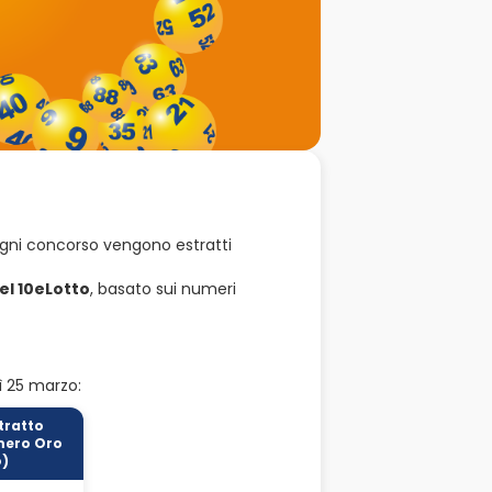
ogni concorso vengono estratti
el 10eLotto
, basato sui numeri
ì 25 marzo:
tratto
ero Oro
o)