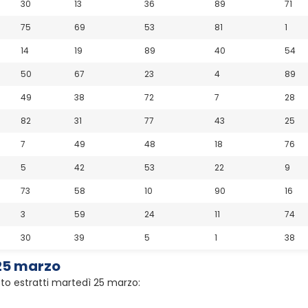
30
13
36
89
71
75
69
53
81
1
14
19
89
40
54
50
67
23
4
89
49
38
72
7
28
82
31
77
43
25
7
49
48
18
76
5
42
53
22
9
73
58
10
90
16
3
59
24
11
74
30
39
5
1
38
25 marzo
tto estratti martedì 25 marzo: