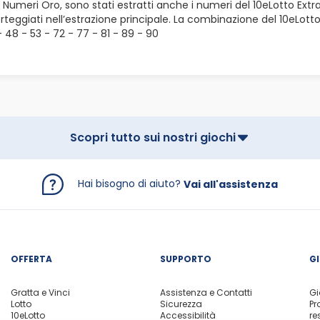
ai Numeri Oro, sono stati estratti anche i numeri del 10eLotto Ext
orteggiati nell’estrazione principale. La combinazione del 10eLott
- 48 - 53 - 72 - 77 - 81 - 89 - 90
Scopri tutto sui nostri giochi
Hai bisogno di aiuto?
Vai all'assistenza
OFFERTA
SUPPORTO
G
Gratta e Vinci
Assistenza e Contatti
Gi
Lotto
Sicurezza
Pr
10eLotto
Accessibilità
re