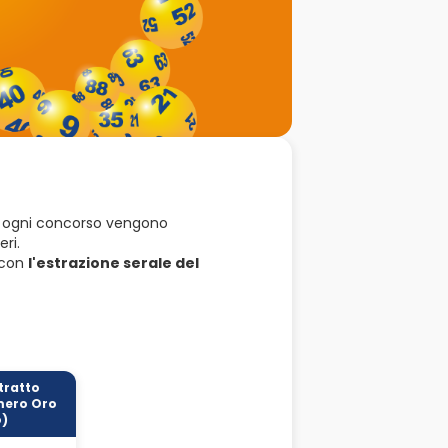
 In ogni concorso vengono
ri.
e con
l'estrazione serale del
tratto
ero Oro
o)