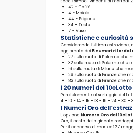
Ecco i simboli vincenti di martedì 
42 - Caffè
4 - Maiale
44 - Prigione
34 - Testa
7 - Vaso
Statistiche e curiosità 
Considerando l'ultima estrazione, 
aggiornata dei
5 numeri ritardata
27 sulla ruota di Palermo che m
32 sulla ruota di Palermo che m
16 sulla ruota di Milano che man
26 sulla ruota di Firenze che ma
83 sulla ruota di Firenze che m
I 20 numeri del 10eLotto
Parallelamente al sorteggio del Lot
4 - 10 - 14 - 15 - 18 - 19 - 24 - 30 -
I Numeri Oro dell’estra
L’opzione
Numero Oro del 10eLot
Oro, il costo della giocata raddoppi
Per il concorso di martedì 27 maggi
Numero Oro: 15