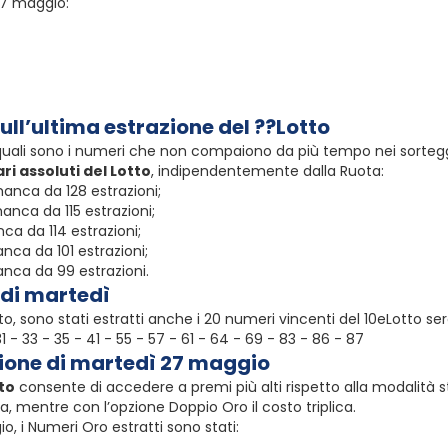
27 maggio:
sull’ultima estrazione del ??Lotto
quali sono i numeri che non compaiono da più tempo nei sorteggi?
ri assoluti del Lotto
, indipendentemente dalla Ruota:
anca da 128 estrazioni;
anca da 115 estrazioni;
ca da 114 estrazioni;
nca da 101 estrazioni;
anca da 99 estrazioni.
 di martedì
to, sono stati estratti anche i 20 numeri vincenti del 10eLotto se
 31 - 33 - 35 - 41 - 55 - 57 - 61 - 64 - 69 - 83 - 86 - 87
zione di martedì 27 maggio
to
consente di accedere a premi più alti rispetto alla modalità s
a, mentre con l’opzione Doppio Oro il costo triplica.
o, i Numeri Oro estratti sono stati: