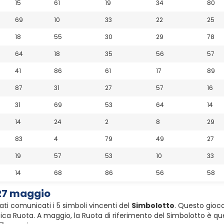
15
61
19
34
80
69
10
33
22
25
18
55
30
29
78
64
18
35
56
57
41
86
61
17
89
87
31
27
57
16
31
69
53
64
14
14
24
2
8
29
83
4
79
49
27
19
57
53
10
33
14
68
86
56
58
 27 maggio
ati comunicati i 5 simboli vincenti del
Simbolotto
. Questo gioco
ca Ruota. A maggio, la Ruota di riferimento del Simbolotto è quel