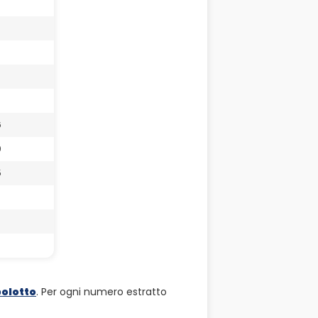
5
6
0
5
7
olotto
. Per ogni numero estratto