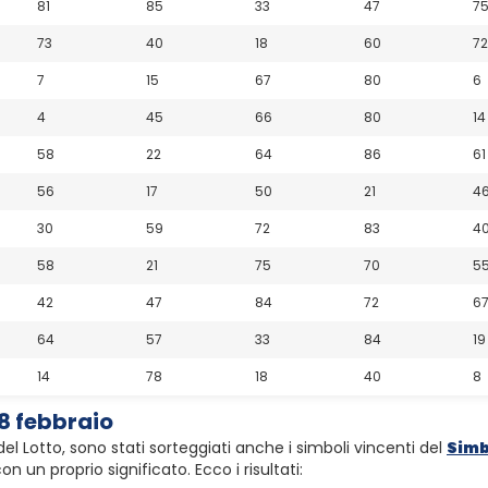
81
85
33
47
7
73
40
18
60
72
7
15
67
80
6
4
45
66
80
14
58
22
64
86
61
56
17
50
21
4
30
59
72
83
4
58
21
75
70
5
42
47
84
72
6
64
57
33
84
19
14
78
18
40
8
8 febbraio
el Lotto, sono stati sorteggiati anche i simboli vincenti del
Simb
 un proprio significato. Ecco i risultati: