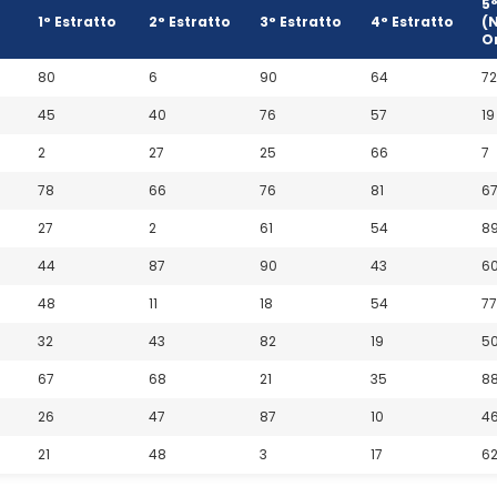
5°
1° Estratto
2° Estratto
3° Estratto
4° Estratto
(
Or
80
6
90
64
72
45
40
76
57
19
2
27
25
66
7
78
66
76
81
6
27
2
61
54
8
44
87
90
43
6
48
11
18
54
77
32
43
82
19
5
67
68
21
35
8
26
47
87
10
4
21
48
3
17
6