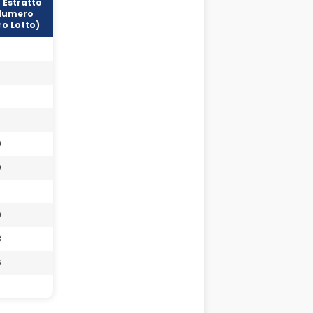
 Estratto
Numero
o Lotto)
7
9
0
0
8
6
2