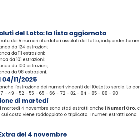
luti del Lotto: la lista aggiornata
ornata dei 5 numeri ritardatari assoluti del Lotto, indipendenteme
anca da 124 estrazioni;
nca da 111 estrazioni;
nca da 101 estrazioni;
anca da 100 estrazioni;
anca da 98 estrazioni.
l 04/11/2025
a anche l’estrazione dei numeri vincenti del 10eLotto serale. La c
- 47 - 49 - 52 - 55 - 65 - 66 - 72 - 82 - 84 - 85 - 88 - 90
zione di martedì
 di martedì 4 novembre sono stati estratti anche i
Numeri Oro
, 
l cui costo viene raddoppiato o triplicato. I numeri estratti sono:
 Extra del 4 novembre