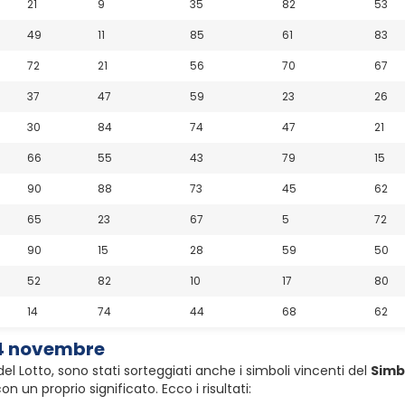
21
9
35
82
53
49
11
85
61
83
72
21
56
70
67
37
47
59
23
26
30
84
74
47
21
66
55
43
79
15
90
88
73
45
62
65
23
67
5
72
90
15
28
59
50
52
82
10
17
80
14
74
44
68
62
 4 novembre
el Lotto, sono stati sorteggiati anche i simboli vincenti del
Simb
 un proprio significato. Ecco i risultati: