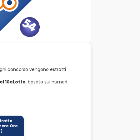
ogni concorso vengono estratti
el 10eLotto
, basato sui numeri
tratto
ero Oro
o)