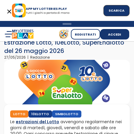
APP MY LOTTERIES PLAY
SCARICA
Tutti i giochi a portata di mano
>
>
Home
News
Estrazione Lotto, 10eLotto, SuperEnalotto del
REGISTRATI
ACCEDI
Estrazione Lotto, 10eLotto, SuperEnalotto
del 26 maggio 2026
27/05/2026 | Redazione
LOTTO
10ELOTTO
SIMBOLOTTO
Le
estrazioni del Lotto
avvengono regolarmente nei
giorni di martedì, giovedì, venerdì e sabato alle ore
20:00. Ogni concorso prevede l’estrazione di cinque