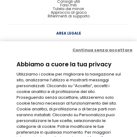
Consigli utili
Falsi miti
Tutela dei minori
Approccio al gioco
Riferimenti di supporto
AREA LEGALE
Concessione
Continua senza accettare
Contratto di Conto Gioco
Contratto e condizioni di gioco
Probabilità di vincita
Privacy
Abbiamo a cuore la tua privacy
Cookie Policy
Disclaimer
Codice di Condotta
Utilizziamo i cookie per migliorare la navigazione sul
Gestione Cookie
sito, analizzarne l’utilizzo e mostrarti messaggi
personalizzati. Cliccando su “Accetta”, accetti i
cookie analitici e di profilazione del sito.
GIOCO RESPONSABILE
Proseguendo senza accettare, utilizzeremo solo
cookie tecnici necessari al funzionamento del sito.
Cookie analitici, di profilazione o di terze parti non
saranno installati. Cliccando su Personalizza puoi
personalizzare le tue scelte, selezionando le
categorie di cookie. Potrai modificare le tue
preferenze in qualsiasi momento. Per maggiori
CONC. N.16049