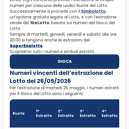
numeri per ciascuna delle undici Ruote del Lotto.
Successivamente si procede con il
Simbolotto
,
un’opzione gratuita legata al Lotto, e con l’estrazione
serale del
10eLotto
, basata sui numeri del Gioco del
Lotto.
Sempre di martedì, giovedì, venerdì e sabato alle ore
20:00 si tengono anche le estrazioni del
SuperEnalotto
.
Scopriamo tutti i numeri e simboli estratti.
GIOCA
Numeri vincenti dell’estrazione del
Lotto del 26/05/2026
Per l’estrazione di martedì 26 maggio, i numeri estratti
per il Gioco del Lotto sono i seguenti:
5°
Es
1°
2°
3°
4°
Ruota
(N
Estratto
Estratto
Estratto
Estratto
Or
Lo