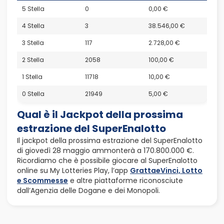
5 Stella
0
0,00 €
4 Stella
3
38.546,00 €
3 Stella
117
2.728,00 €
2 Stella
2058
100,00 €
1 Stella
11718
10,00 €
0 Stella
21949
5,00 €
Qual è il Jackpot della prossima
estrazione del SuperEnalotto
Il jackpot della prossima estrazione del SuperEnalotto
di giovedì 28 maggio ammonterà a 170.800.000 €.
Ricordiamo che è possibile giocare al SuperEnalotto
online su My Lotteries Play, l’app
GrattaeVinci, Lotto
e Scommesse
e altre piattaforme riconosciute
dall’Agenzia delle Dogane e dei Monopoli.