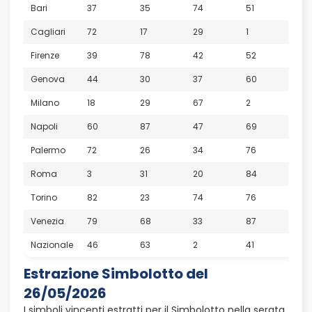
Bari
37
35
74
51
18
Cagliari
72
17
29
1
88
Firenze
39
78
42
52
62
Genova
44
30
37
60
1
Milano
18
29
67
2
86
Napoli
60
87
47
69
51
Palermo
72
26
34
76
18
Roma
3
31
20
84
39
Torino
82
23
74
76
70
Venezia
79
68
33
87
3
Nazionale
46
63
2
41
71
Estrazione Simbolotto del
26/05/2026
I simboli vincenti estratti per il Simbolotto nella serata