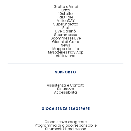
Gratta e Vinci
Lotto
10eLotto
Fai3 Fai4
MillionDAY
SuperEnalotto
Slot
Live Casinò
Scommesse
Scommesse Live
Giochi di Carte
News
Mappa del sito
MyLotteries Play App
Affiliazione
SUPPORTO
Assistenza e Contatti
Sicurezza
Accessibilità
GIOCA SENZA ESAGERARE
Gioca senza esagerare
Programma di gioco responsabile
Strumenti di protezione