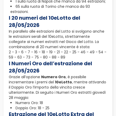
1 sulla ruota di Napoli che manca da 94 estrazioni;
65 sulla ruota di Torino che manca da 93
estrazioni.
I 20 numeri del 10eLotto del
28/05/2026
In parallelo alle estrazioni del Lotto si svolgono anche
le estrazioni serali del 10eLotto, strettamente
collegate ai numeri estratti nel Gioco del Lotto. La
combinazione di 20 numeri vincente è stata:
2 - 3 - 6 - 7 - 16 - 18 - 19 - 21 - 22 - 25 - 46 - 49 - 54 -
59 - 63 - 73 - 75 - 80 - 88 - 89
I Numeri Oro dell’estrazione del
28/05/2026
Grazie all’opzione
Numero Oro
, è possibile
incrementare i premi del
10eLotto
, mentre attivando
il Doppio Oro l’importo della vincita cresce
ulteriormente. Di seguito i Numeri Oro estratti giovedì
28 maggio:
Numero Oro: 18
Doppio Oro: 18 - 25
Estrazione del 10eLotto Extra del