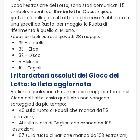
Dopo l’estrazione del Lotto, sono stati comunicati i 5
simboli vincenti del
Simbolotto
. Questo gioco
gratuito è collegato al Lotto e ogni mese è abbinato a
una specifica Ruota: per maggio, la Ruota di
riferimento è quella di Milano.
Ecco i simboli estratti giovedì 28 maggio:
35 - Uccello
33 - Elica
32 - Disco
5 - Mano
10 - Fagioli
I ritardatari assoluti del Gioco del
Lotto: la lista aggiornata
Vediamo quali sono i 5 numeri con maggior ritardo nel
Gioco del Lotto, ossia quelli che non vengono
sorteggiati da più tempo:
40 sulla ruota di Napoli che manca da 115
estrazioni;
41 sulla ruota di Cagliari che manca da 108
estrazioni;
67 sulla ruota di Bari che manca da 103 estrazioni;