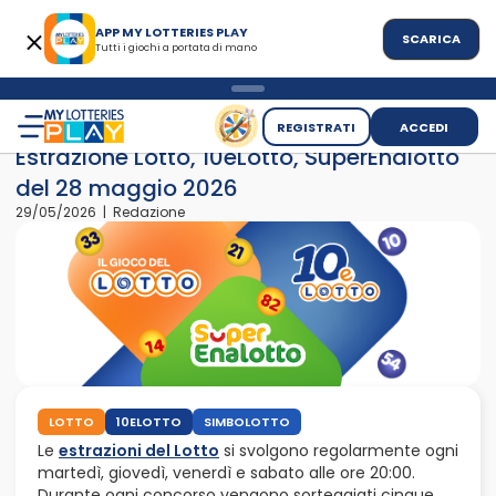
APP MY LOTTERIES PLAY
SCARICA
Tutti i giochi a portata di mano
>
>
Home
News
Estrazione Lotto, 10eLotto, SuperEnalotto del
REGISTRATI
ACCEDI
Estrazione Lotto, 10eLotto, SuperEnalotto
del 28 maggio 2026
29/05/2026 | Redazione
LOTTO
10ELOTTO
SIMBOLOTTO
Le
estrazioni del Lotto
si svolgono regolarmente ogni
martedì, giovedì, venerdì e sabato alle ore 20:00.
Durante ogni concorso vengono sorteggiati cinque