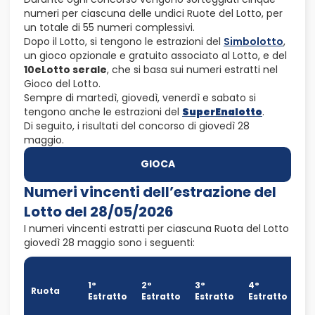
numeri per ciascuna delle undici Ruote del Lotto, per
un totale di 55 numeri complessivi.
Dopo il Lotto, si tengono le estrazioni del
Simbolotto
,
un gioco opzionale e gratuito associato al Lotto, e del
10eLotto serale
, che si basa sui numeri estratti nel
Gioco del Lotto.
Sempre di martedì, giovedì, venerdì e sabato si
tengono anche le estrazioni del
SuperEnalotto
.
Di seguito, i risultati del concorso di giovedì 28
maggio.
GIOCA
Numeri vincenti dell’estrazione del
Lotto del 28/05/2026
I numeri vincenti estratti per ciascuna Ruota del Lotto
giovedì 28 maggio sono i seguenti:
5°
Es
1°
2°
3°
4°
Ruota
(N
Estratto
Estratto
Estratto
Estratto
Or
Lo