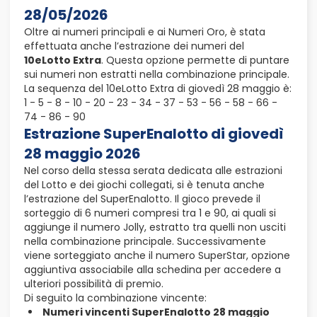
28/05/2026
Oltre ai numeri principali e ai Numeri Oro, è stata
effettuata anche l’estrazione dei numeri del
10eLotto Extra
. Questa opzione permette di puntare
sui numeri non estratti nella combinazione principale.
La sequenza del 10eLotto Extra di giovedì 28 maggio è:
1 - 5 - 8 - 10 - 20 - 23 - 34 - 37 - 53 - 56 - 58 - 66 -
74 - 86 - 90
Estrazione SuperEnalotto di giovedì
28 maggio 2026
Nel corso della stessa serata dedicata alle estrazioni
del Lotto e dei giochi collegati, si è tenuta anche
l’estrazione del SuperEnalotto. Il gioco prevede il
sorteggio di 6 numeri compresi tra 1 e 90, ai quali si
aggiunge il numero Jolly, estratto tra quelli non usciti
nella combinazione principale. Successivamente
viene sorteggiato anche il numero SuperStar, opzione
aggiuntiva associabile alla schedina per accedere a
ulteriori possibilità di premio.
Di seguito la combinazione vincente:
Numeri vincenti SuperEnalotto 28 maggio